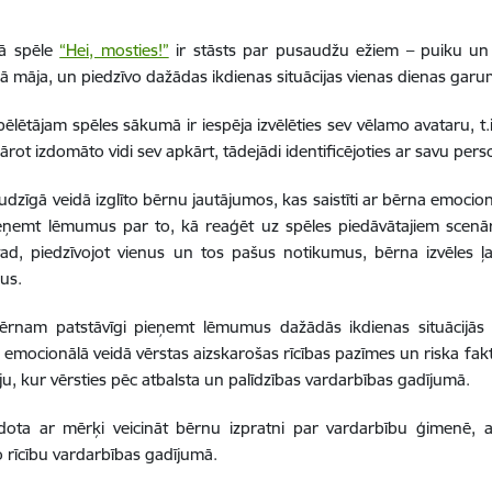
vā spēle
“Hei, mosties!”
ir stāsts par pusaudžu ežiem – puiku un 
kā māja, un piedzīvo dažādas ikdienas situācijas vienas dienas garu
ēlētājam spēles sākumā ir iespēja izvēlēties sev vēlamo avataru, 
kārot izdomāto vidi sev apkārt, tādejādi identificējoties ar savu per
udzīgā veidā izglīto bērnu jautājumos, kas saistīti ar bērna emocio
ņemt lēmumus par to, kā reaģēt uz spēles piedāvātajiem scenārij
 tad, piedzīvojot vienus un tos pašus notikumus, bērna izvēles 
us.
bērnam patstāvīgi pieņemt lēmumus dažādās ikdienas situācijās 
ai emocionālā veidā vērstas aizskarošas rīcības pazīmes un riska f
ju, kur vērsties pēc atbalsta un palīdzības vardarbības gadījumā.
dota ar mērķi veicināt bērnu izpratni par vardarbību ģimenē, at
 rīcību vardarbības gadījumā.