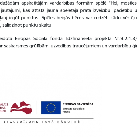
 dažādām apskatītājām vardarbības formām spēlē “Hei, mosties!”
ši jautājumi, kas attīsta jaunā spēlētāja prāta izveicību, paciet
ļauj iegūt punktus. Spēles beigās bērns var redzēt, kādu vērtējum
 salīdzinot punktu skaitu.
eidota Eiropas Sociālā fonda līdzfinansētā projekta Nr.9.2.1.3
r saskarsmes grūtībām, uzvedības traucējumiem un vardarbību ģi