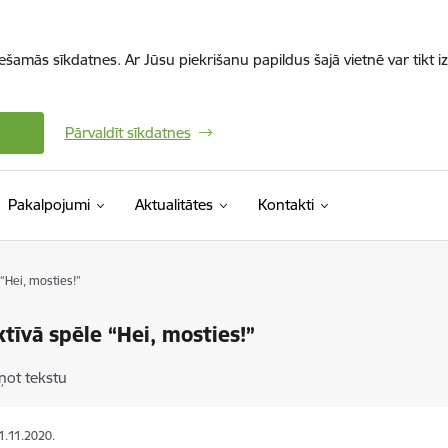
iešamās sīkdatnes. Ar Jūsu piekrišanu papildus šajā vietnē var tikt i
Pārvaldīt sīkdatnes
Pakalpojumi
Aktualitātes
Kontakti
 “Hei, mosties!”
ktīvā spēle “Hei, mosties!”
ņot tekstu
11.11.2020.