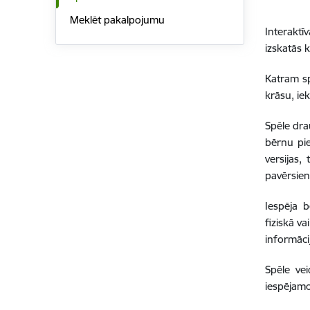
Meklēt pakalpojumu
Interaktī
izskatās 
Katram sp
krāsu, ie
Spēle dra
bērnu pie
versijas,
pavērsien
Iespēja 
fiziskā v
informāci
Spēle vei
iespējamo