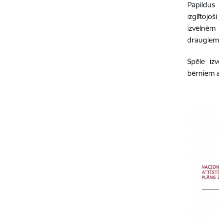
Papildus
izglītojo
izvēlnēm 
draugiem,
Spēle izv
bērniem a