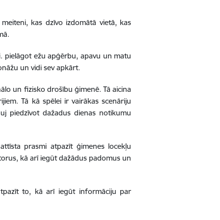
meiteni, kas dzīvo izdomātā vietā, kas
mā.
t.i. pielāgot ežu apģērbu, apavu un matu
sonāžu un vidi sev apkārt.
nālo un fizisko drošību ģimenē. Tā aicina
iem. Tā kā spēlei ir vairākas scenāriju
ļauj piedzīvot dažadus dienas notikumu
attīsta prasmi atpazīt ģimenes locekļu
aktorus, kā arī iegūt dažādus padomus un
pazīt to, kā arī iegūt informāciju par