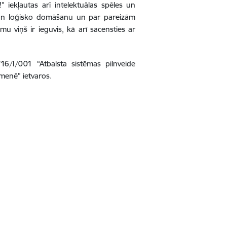
 iekļautas arī intelektuālas spēles un
ību un loģisko domāšanu un par pareizām
u viņš ir ieguvis, kā arī sacensties ar
/16/I/001 “Atbalsta sistēmas pilnveide
menē” ietvaros.