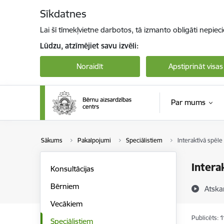
Pāriet uz lapas saturu
Sīkdatnes
Lai šī tīmekļvietne darbotos, tā izmanto obligāti nepiec
Lūdzu, atzīmējiet savu izvēli:
Noraidīt
Apstiprināt visas
Par mums
Sākums
Pakalpojumi
Speciālistiem
Interaktīvā spēle
Intera
Konsultācijas
Bērniem
Atska
Vecākiem
Publicēts: 
Speciālistiem