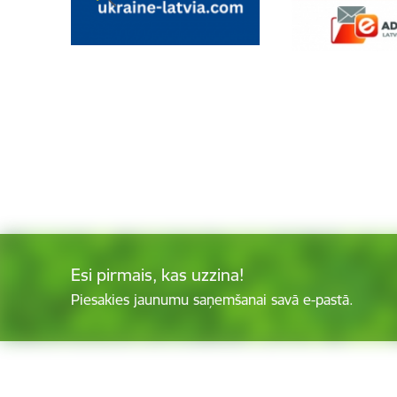
Esi pirmais, kas uzzina!
Piesakies jaunumu saņemšanai savā e-pastā.
Kājene