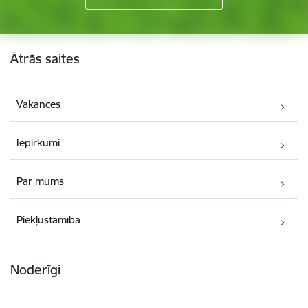
Kājene
Ātrās saites
Vakances
Iepirkumi
Par mums
Piekļūstamība
Noderīgi