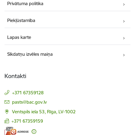
Privātuma politika
Piekļūstamība
Lapas karte
Sīkdatņu izvēles maiņa
Kontakti
+371 67359128
E-pasts:
pasts@bac.gov.lv
Ventspils iela 53, Rīga, LV-1002
+371 67359159