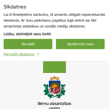
Pāriet uz lapas saturu
Sīkdatnes
Spied
lai meklētu
Enter
Lai šī tīmekļvietne darbotos, tā izmanto obligāti nepieciešamās
sīkdatnes. Ar Jūsu piekrišanu papildus šajā vietnē var tikt
izmantotas statistikas un sociālo mediju sīkdatnes.
Lūdzu, atzīmējiet savu izvēli:
Noraidīt
Apstiprināt visas
Pārvaldīt sīkdatnes
Bērnu aizsardzības centrs