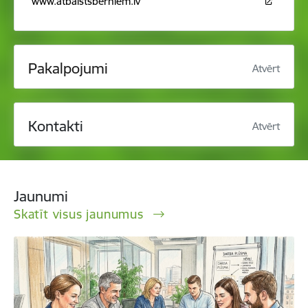
www.atbalstsberniem.lv
Pakalpojumi
Atvērt
Kontakti
Atvērt
Jaunumi
Skatīt visus jaunumus