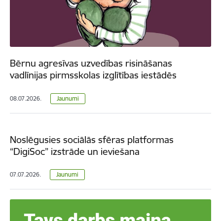
Bērnu agresīvas uzvedības risināšanas
vadlīnijas pirmsskolas izglītības iestādēs
08.07.2026.
Jaunumi
Noslēgusies sociālās sfēras platformas
“DigiSoc” izstrāde un ieviešana
07.07.2026.
Jaunumi