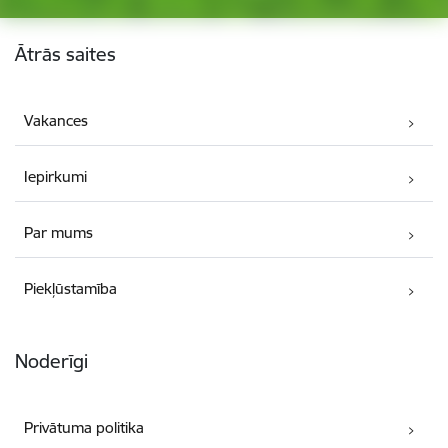
Kājene
Ātrās saites
Vakances
Iepirkumi
Par mums
Piekļūstamība
Noderīgi
Privātuma politika