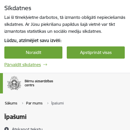
Pāriet uz lapas saturu
Sīkdatnes
Spied
lai meklētu
Enter
Lai šī tīmekļvietne darbotos, tā izmanto obligāti nepieciešamās
sīkdatnes. Ar Jūsu piekrišanu papildus šajā vietnē var tikt
izmantotas statistikas un sociālo mediju sīkdatnes.
Lūdzu, atzīmējiet savu izvēli:
Noraidīt
Apstiprināt visas
Pārvaldīt sīkdatnes
Sākums
Par mums
Īpašumi
Īpašumi
Atskaņot tekstu