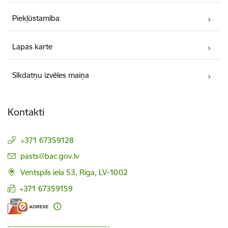
Piekļūstamība
Lapas karte
Sīkdatņu izvēles maiņa
Kontakti
+371 67359128
E-pasts:
pasts@bac.gov.lv
Ventspils iela 53, Rīga, LV-1002
+371 67359159