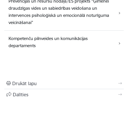
Prevencijas un resursu nodaļa/ES projekts “Ģimenei
draudzīgas vides un sabiedrības veidošana un
intervences psiholoģiskā un emocionālā noturīguma
veicināšanai”
Kompetenču pilnveides un komunikācijas
departaments
Drukāt lapu
Dalīties