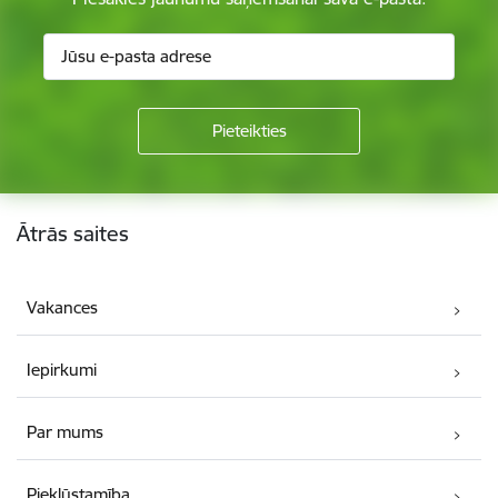
Kājene
Ātrās saites
Vakances
Iepirkumi
Par mums
Piekļūstamība