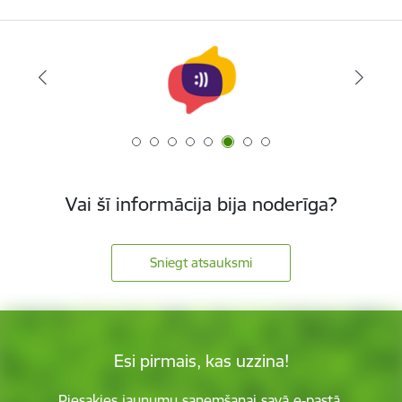
Vai šī informācija bija noderīga?
Sniegt atsauksmi
Esi pirmais, kas uzzina!
Piesakies jaunumu saņemšanai savā e-pastā.