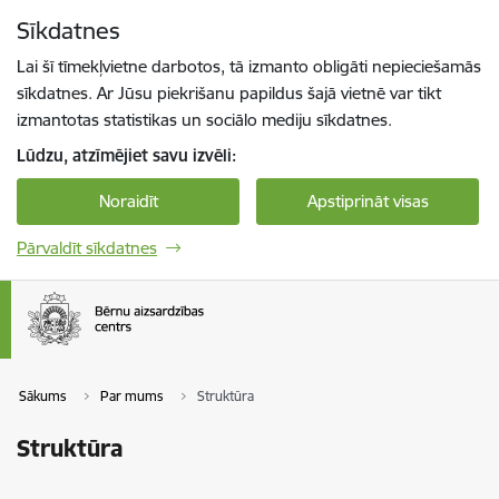
Pāriet uz lapas saturu
Sīkdatnes
Spied
lai meklētu
Enter
Lai šī tīmekļvietne darbotos, tā izmanto obligāti nepieciešamās
sīkdatnes. Ar Jūsu piekrišanu papildus šajā vietnē var tikt
izmantotas statistikas un sociālo mediju sīkdatnes.
Lūdzu, atzīmējiet savu izvēli:
Noraidīt
Apstiprināt visas
Pārvaldīt sīkdatnes
Sākums
Par mums
Struktūra
Struktūra