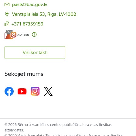
E-pasts:
pasts@bac.gov.lv
Ventspils iela 53, Rīga, LV-1002
+371 67359159
Visi kontakti
Sekojiet mums
© 2026 Bērnu aizsardzības centrs, publicētā satura visas tiesības
aizsargātas.
© 2020 Valsts kanceleja, Tīmekļvietņu vienotās platformas visas tiesības