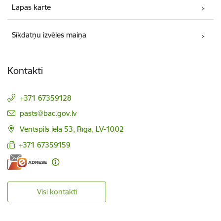
Lapas karte
Sīkdatņu izvēles maiņa
Kontakti
+371 67359128
E-pasts:
pasts@bac.gov.lv
Ventspils iela 53, Rīga, LV-1002
+371 67359159
Visi kontakti