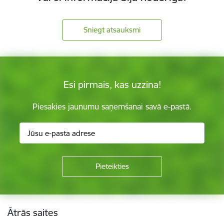
Sniegt atsauksmi
Esi pirmais, kas uzzina!
Piesakies jaunumu saņemšanai savā e-pastā.
Kājene
Ātrās saites