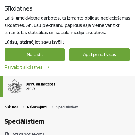
Pāriet uz lapas saturu
Sīkdatnes
Spied
lai meklētu
Enter
Lai šī tīmekļvietne darbotos, tā izmanto obligāti nepieciešamās
sīkdatnes. Ar Jūsu piekrišanu papildus šajā vietnē var tikt
izmantotas statistikas un sociālo mediju sīkdatnes.
Lūdzu, atzīmējiet savu izvēli:
Noraidīt
Apstiprināt visas
Pārvaldīt sīkdatnes
Sākums
Pakalpojumi
Speciālistiem
Speciālistiem
Atskaņot tekstu