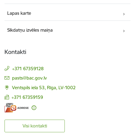
Lapas karte
Sīkdatņu izvēles maiņa
Kontakti
+371 67359128
E-pasts:
pasts@bac.gov.lv
Ventspils iela 53, Rīga, LV-1002
+371 67359159
Visi kontakti