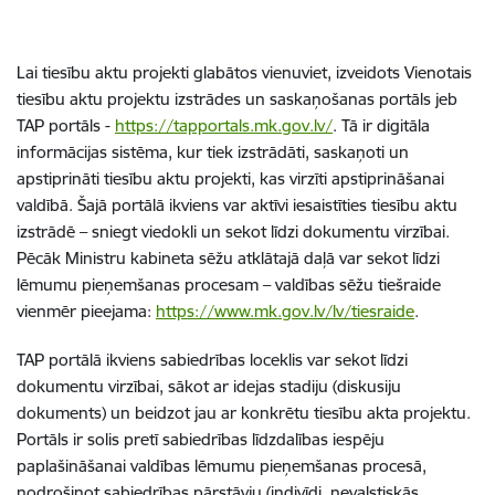
Lai tiesību aktu projekti glabātos vienuviet, izveidots Vienotais
tiesību aktu projektu izstrādes un saskaņošanas portāls jeb
TAP portāls -
https://tapportals.mk.gov.lv/
.
Tā ir digitāla
informācijas sistēma, kur tiek izstrādāti, saskaņoti un
apstiprināti tiesību aktu projekti, kas virzīti apstiprināšanai
valdībā. Šajā portālā ikviens var aktīvi iesaistīties tiesību aktu
izstrādē – sniegt viedokli un sekot līdzi dokumentu virzībai.
Pēcāk Ministru kabineta sēžu atklātajā daļā var sekot līdzi
lēmumu pieņemšanas procesam – valdības sēžu tiešraide
vienmēr pieejama:
https://www.mk.gov.lv/lv/tiesraide
.
TAP portālā ikviens sabiedrības loceklis var sekot līdzi
dokumentu virzībai, sākot ar idejas stadiju (diskusiju
dokuments) un beidzot jau ar konkrētu tiesību akta projektu.
Portāls ir solis pretī sabiedrības līdzdalības iespēju
paplašināšanai valdības lēmumu pieņemšanas procesā,
nodrošinot sabiedrības pārstāvju (indivīdi, nevalstiskās