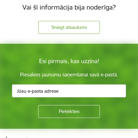
Vai šī informācija bija noderīga?
Sniegt atsauksmi
Esi pirmais, kas uzzina!
Piesakies jaunumu saņemšanai savā e-pastā.
Kājene