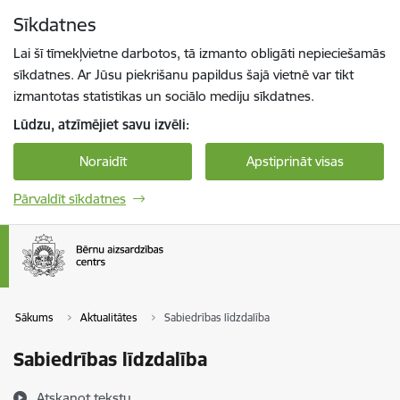
Pāriet uz lapas saturu
Sīkdatnes
Spied
lai meklētu
Enter
Lai šī tīmekļvietne darbotos, tā izmanto obligāti nepieciešamās
sīkdatnes. Ar Jūsu piekrišanu papildus šajā vietnē var tikt
izmantotas statistikas un sociālo mediju sīkdatnes.
Lūdzu, atzīmējiet savu izvēli:
Noraidīt
Apstiprināt visas
Pārvaldīt sīkdatnes
Sākums
Aktualitātes
Sabiedrības līdzdalība
Sabiedrības līdzdalība
Atskaņot tekstu