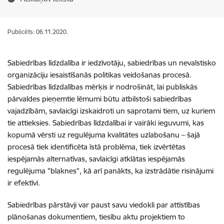
Publicēts: 06.11.2020.
Sabiedrības līdzdalība ir iedzīvotāju, sabiedrības un nevalstisko
organizāciju iesaistīšanās politikas veidošanas procesā.
Sabiedrības līdzdalības mērķis ir nodrošināt, lai publiskās
pārvaldes pieņemtie lēmumi būtu atbilstoši sabiedrības
vajadzībām, savlaicīgi izskaidroti un saprotami tiem, uz kuriem
tie attieksies. Sabiedrības līdzdalībai ir vairāki ieguvumi, kas
kopumā vērsti uz regulējuma kvalitātes uzlabošanu – šajā
procesā tiek identificēta īstā problēma, tiek izvērtētas
iespējamās alternatīvas, savlaicīgi atklātas iespējamās
regulējuma "blaknes", kā arī panākts, ka izstrādātie risinājumi
ir efektīvi.
Sabiedrības pārstāvji var paust savu viedokli par attīstības
plānošanas dokumentiem, tiesību aktu projektiem to