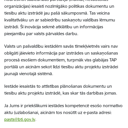
organizācijas) iesaisti nozīmīgāko politikas dokumentu un
tiesību aktu izstrādē jau pašā sākumposmā. Tas veicina
kvalitatīvāku un ar sabiedrību saskaņotu valdības lēmumu
izstrādi. Šī inovācija sekmē atklātību un informācijas
pieejamību par valsts pārvaldes darbu.
Valsts un pašvaldību iestādēm savās tīmekļvietnēs vairs nav
obligāti jāievieto informācija par izstrādes un saskaņošanas
procesā esošiem dokumentiem, turpmāk viss glabājas TAP
portālā
un aicinām sekot līdzi tiesību aktu projektu izstrādei
jaunajā vienotajā sistēmā.
Iestāde iesaistās to attīstības plānošanas dokumentu un
tiesību aktu projektu izstrādē, kas skar tās darbības jomas.
Ja Jums ir priekšlikumi iestādes kompetencē esošo normatīvo
aktu (uzlabošanai, aicinām tos nosūtīt uz e-pasta adresi:
pasts@bti.gov.lv
.