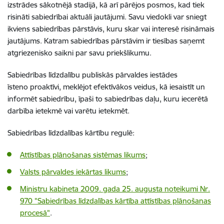
izstrādes sākotnējā stadijā, kā arī pārējos posmos, kad tiek
risināti sabiedrībai aktuāli jautājumi. Savu viedokli var sniegt
ikviens sabiedrības pārstāvis, kuru skar vai interesē risināmais
jautājums. Katram sabiedrības pārstāvim ir tiesības saņemt
atgriezenisko saikni par savu priekšlikumu.
Sabiedrības līdzdalību publiskās pārvaldes iestādes
īsteno proaktīvi, meklējot efektīvākos veidus, kā iesaistīt un
informēt sabiedrību, īpaši to sabiedrības daļu, kuru iecerētā
darbība ietekmē vai varētu ietekmēt.
Sabiedrības līdzdalības kārtību regulē:
Attīstības plānošanas sistēmas likums
;
Valsts pārvaldes iekārtas likums
;
Ministru kabineta 2009. gada 25. augusta noteikumi Nr.
970 "Sabiedrības līdzdalības kārtība attīstības plānošanas
procesā"
.