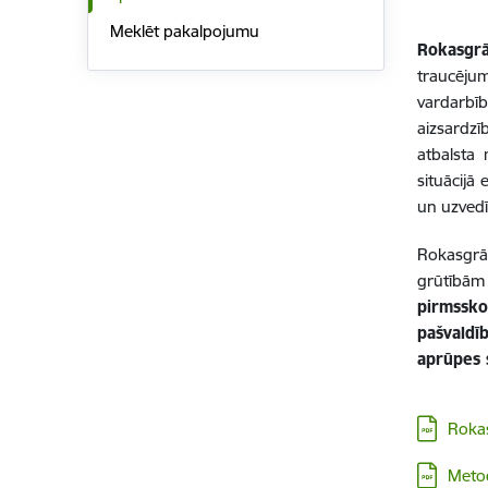
Meklēt pakalpojumu
Rokasgr
traucēj
vardarbī
aizsardz
atbalsta 
situācijā
un uzved
Rokasgr
grūtībām
pirmsskol
pašvaldī
aprūpes s
Lejupielā
Roka
Lejupielā
Metod