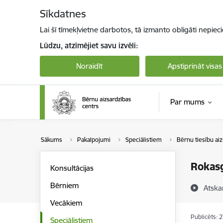
Pāriet uz lapas saturu
Sīkdatnes
Lai šī tīmekļvietne darbotos, tā izmanto obligāti nepiec
Lūdzu, atzīmējiet savu izvēli:
Noraidīt
Apstiprināt visas
Par mums
Sākums
Pakalpojumi
Speciālistiem
Bērnu tiesību ai
Rokasg
Konsultācijas
Bērniem
Atska
Vecākiem
Publicēts: 
Speciālistiem