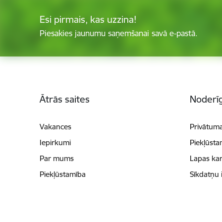
Esi pirmais, kas uzzina!
Piesakies jaunumu saņemšanai savā e-pastā.
Kājene
Ātrās saites
Noderīg
Vakances
Privātuma
Iepirkumi
Piekļūsta
Par mums
Lapas kar
Piekļūstamība
Sīkdatņu 