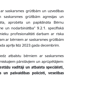
em ar saskarsmes grūtībām un uzvedības
 saskarsmes grūtībām agresijas un
dāta, aprobēta un papildināta Bērnu
e un nodarbinātība" 9.2.1. specifiskā
nieku profesionalitāti darbam ar riska
rbam ar bērniem
ar saskarsmes grūtībām
ada aprīļa līdz 2023.gada decembrim.
sniedz atbalstu bērniem
ar saskarsmes
miskajiem pārstāvjiem un aprūpētājiem:
estāžu vadītāji un atbalsta speciālisti,
s un pašvaldības policisti, veselības