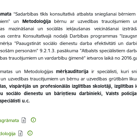
āmata
“Sadarbības tīkls konsultatīvā atbalsta sniegšanai bērni
umiem” un
Metodoloģija
bērnu ar uzvedības traucējumiem un
bas mazināšanai un sociālās iekļaušanas veicināšanai izstrā
ības centra Konsultatīvajā nodaļā Darbības programmas "Izaugsm
mērķa "Paaugstināt sociālo dienestu darba efektivitāti un darbi
 esošām personām" 9.2.1.3. pasākuma "Atbalsts speciālistiem da
ības traucējumiem
un vardarbību ģimenē" ietvaros laikā no 2016.g
āmatas un Metodoloģijas
mērķauditorija
ir speciālisti, kuri 
 un uzvedības traucējumiem un bērnu ar uzvedības grūtībām liku
as, vispārējās un profesionālās izglītības skolotāji, izglītības i
bu sociālo dienestu un bāriņtiesu darbinieki, Valsts policija
peciālisti u.c.
dēt:
sgrāmata
dēt:
oloģija