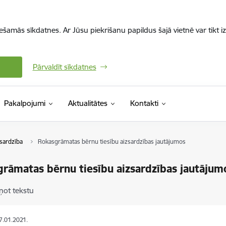
iešamās sīkdatnes. Ar Jūsu piekrišanu papildus šajā vietnē var tikt i
Pārvaldīt sīkdatnes
Pakalpojumi
Aktualitātes
Kontakti
zsardzība
Rokasgrāmatas bērnu tiesību aizsardzības jautājumos
rāmatas bērnu tiesību aizsardzības jautājum
ņot tekstu
27.01.2021.