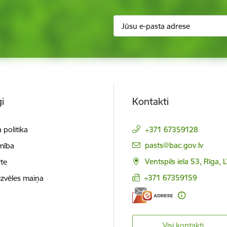
i
Kontakti
 politika
+371 67359128
E-pasts:
pasts@bac.gov.lv
mība
Ventspils iela 53, Rīga,
te
+371 67359159
izvēles maiņa
Visi kontakti