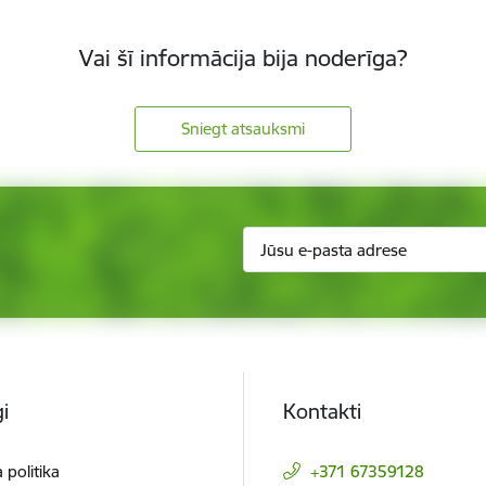
Vai šī informācija bija noderīga?
Sniegt atsauksmi
i
Kontakti
 politika
+371 67359128