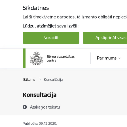
Pāriet uz lapas saturu
Sīkdatnes
Lai šī tīmekļvietne darbotos, tā izmanto obligāti nepiec
Lūdzu, atzīmējiet savu izvēli:
Noraidīt
Apstiprināt visas
Par mums
Sākums
Konsultācija
Konsultācija
Atskaņot tekstu
Publicēts: 09.12.2020.