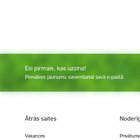
Esi pirmais, kas uzzina!
Piesakies jaunumu saņemšanai savā e-pastā.
Kājene
Ātrās saites
Noderīg
Vakances
Privātuma