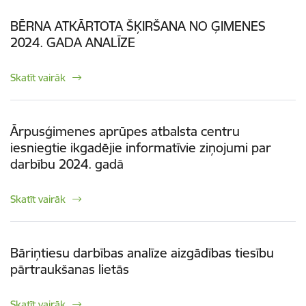
BĒRNA ATKĀRTOTA ŠĶIRŠANA NO ĢIMENES
2024. GADA ANALĪZE
Skatīt vairāk
Ārpusģimenes aprūpes atbalsta centru
iesniegtie ikgadējie informatīvie ziņojumi par
darbību 2024. gadā
Skatīt vairāk
Bāriņtiesu darbības analīze aizgādības tiesību
pārtraukšanas lietās
Skatīt vairāk