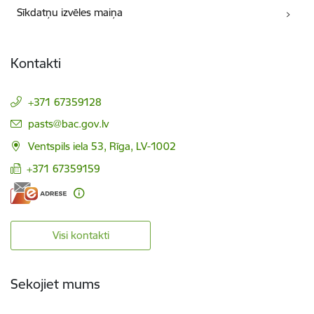
Sīkdatņu izvēles maiņa
Kontakti
+371 67359128
E-pasts:
pasts@bac.gov.lv
Ventspils iela 53, Rīga, LV-1002
+371 67359159
Visi kontakti
Sekojiet mums