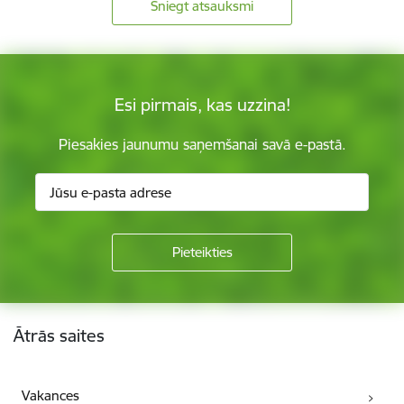
Sniegt atsauksmi
Esi pirmais, kas uzzina!
Piesakies jaunumu saņemšanai savā e-pastā.
Kājene
Ātrās saites
Vakances