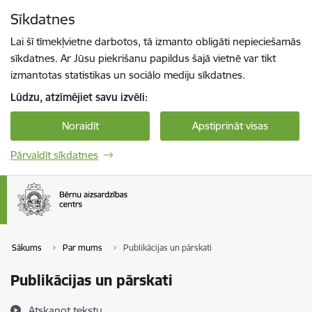
Pāriet uz lapas saturu
Sīkdatnes
Spied
lai meklētu
Enter
Lai šī tīmekļvietne darbotos, tā izmanto obligāti nepieciešamās
sīkdatnes. Ar Jūsu piekrišanu papildus šajā vietnē var tikt
izmantotas statistikas un sociālo mediju sīkdatnes.
Lūdzu, atzīmējiet savu izvēli:
Noraidīt
Apstiprināt visas
Pārvaldīt sīkdatnes
Sākums
Par mums
Publikācijas un pārskati
Publikācijas un pārskati
Atskaņot tekstu