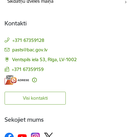
Sīkdatņu izvēles maiņa
Kontakti
+371 67359128
E-pasts:
pasts@bac.gov.lv
Ventspils iela 53, Rīga, LV-1002
+371 67359159
Visi kontakti
Sekojiet mums