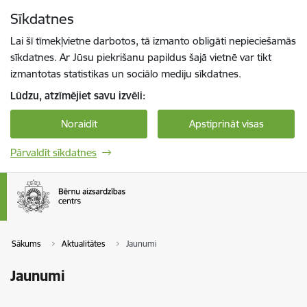
Pāriet uz lapas saturu
Sīkdatnes
Spied
lai meklētu
Enter
Lai šī tīmekļvietne darbotos, tā izmanto obligāti nepieciešamās
sīkdatnes. Ar Jūsu piekrišanu papildus šajā vietnē var tikt
izmantotas statistikas un sociālo mediju sīkdatnes.
Lūdzu, atzīmējiet savu izvēli:
Noraidīt
Apstiprināt visas
Pārvaldīt sīkdatnes
Sākums
Aktualitātes
Jaunumi
Jaunumi