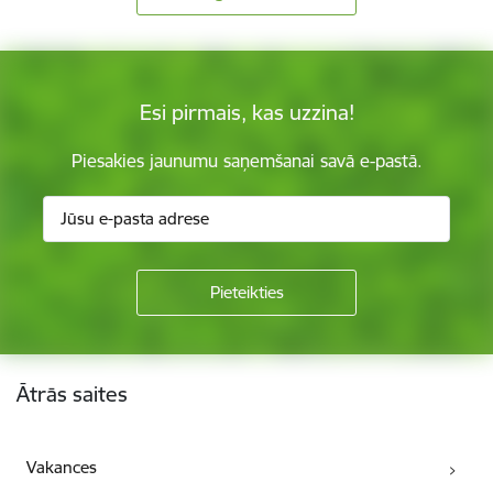
Esi pirmais, kas uzzina!
Piesakies jaunumu saņemšanai savā e-pastā.
Kājene
Ātrās saites
Vakances