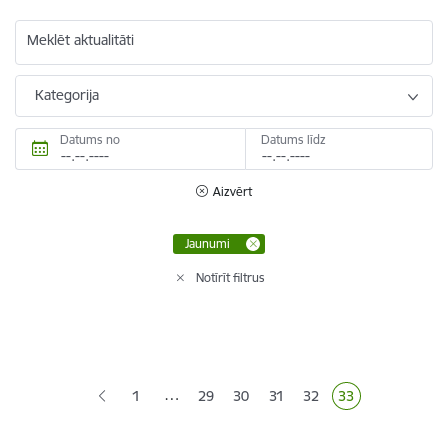
Meklēt aktualitāti
Kategorija
Datums no
Datums līdz
Aizvērt
Jaunumi
Notīrīt filtrus
Lapošana
…
1
29
30
31
32
33
Lapa
Lapa
Lapa
Lapa
Pašreizējā lapa