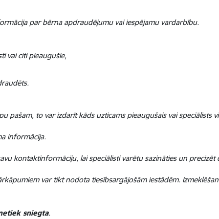
 informācija par bērna apdraudējumu vai iespējamu vardarbību.
ti vai citi pieaugušie,
draudēts.
u pašam, to var izdarīt kāds uzticams pieaugušais vai speciālists vi
ma informācija.
savu kontaktinformāciju, lai speciālisti varētu sazināties un precizēt 
ārkāpumiem var tikt nodota tiesībsargājošām iestādēm. Izmeklēšanas
netiek sniegta
.