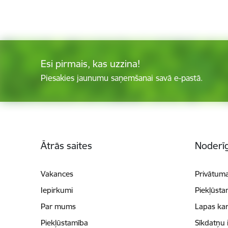
Esi pirmais, kas uzzina!
Piesakies jaunumu saņemšanai savā e-pastā.
Kājene
Ātrās saites
Noderīg
Vakances
Privātuma
Iepirkumi
Piekļūsta
Par mums
Lapas kar
Piekļūstamība
Sīkdatņu 