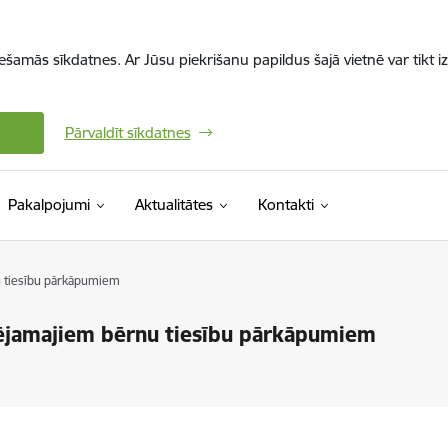
iešamās sīkdatnes. Ar Jūsu piekrišanu papildus šajā vietnē var tikt i
Pārvaldīt sīkdatnes
Pakalpojumi
Aktualitātes
Kontakti
u tiesību pārkāpumiem
pējamajiem bērnu tiesību pārkāpumiem