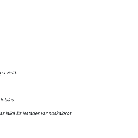
ņa vietā.
detaļas.
 laikā šīs iestādes var noskaidrot