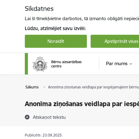
Pāriet uz lapas saturu
Sīkdatnes
Lai šī tīmekļvietne darbotos, tā izmanto obligāti nepiec
Lūdzu, atzīmējiet savu izvēli:
Noraidīt
Apstiprināt visas
Par mums
Sākums
Anonīma ziņošanas veidlapa par iespējamajiem bērn
Anonīma ziņošanas veidlapa par ies
Atskaņot tekstu
Publicēts: 23.09.2025.