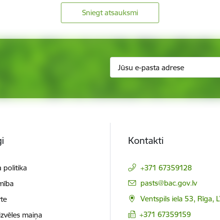
Sniegt atsauksmi
i
Kontakti
 politika
+371 67359128
E-pasts:
pasts@bac.gov.lv
mība
Ventspils iela 53, Rīga,
te
+371 67359159
izvēles maiņa