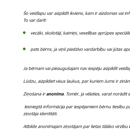
Šo veidlapu var aizpildīt ikviens, kam ir aizdomas vai
To var darīt:
vecāki, skolotāji, kaimiņi, veselības aprūpes speciālis
pats bērns, ja viņš piedzīvo vardarbību vai jūtas ap
Ja bērnam vai pieaugušajam nav iespēju aizpildīt veidlap
Lūdzu, aizpildiet visus laukus, par kuriem Jums ir zinā
Ziņošana ir
anonīma
. Tomēr, ja vēlaties, varat norādīt 
Iesniegtā informācija par iespējamiem bērnu tiesību p
ziņotāja identitāti.
Atbilde anonīmajam ziņotājam par lietas tālāko virzību