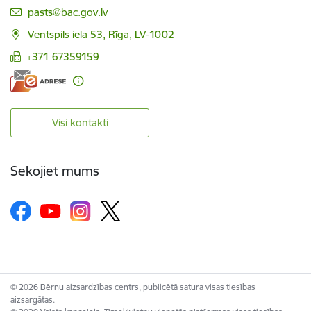
E-pasts:
pasts@bac.gov.lv
Ventspils iela 53, Rīga, LV-1002
+371 67359159
Visi kontakti
Sekojiet mums
© 2026 Bērnu aizsardzības centrs, publicētā satura visas tiesības
aizsargātas.