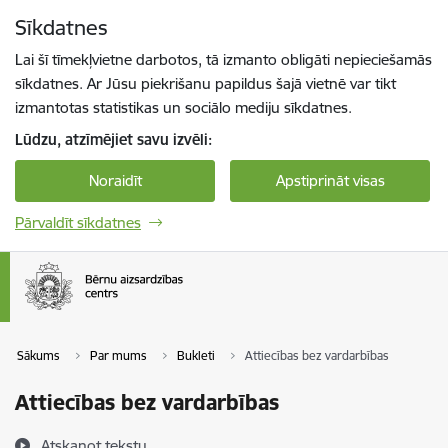
Pāriet uz lapas saturu
Sīkdatnes
Spied
lai meklētu
Enter
Lai šī tīmekļvietne darbotos, tā izmanto obligāti nepieciešamās
sīkdatnes. Ar Jūsu piekrišanu papildus šajā vietnē var tikt
izmantotas statistikas un sociālo mediju sīkdatnes.
Lūdzu, atzīmējiet savu izvēli:
Noraidīt
Apstiprināt visas
Pārvaldīt sīkdatnes
Sākums
Par mums
Bukleti
Attiecības bez vardarbības
Attiecības bez vardarbības
Atskaņot tekstu