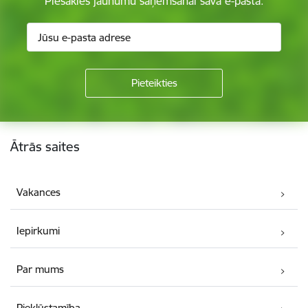
Piesakies jaunumu saņemšanai savā e-pastā.
Kājene
Ātrās saites
Vakances
Iepirkumi
Par mums
Piekļūstamība