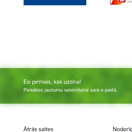
Esi pirmais, kas uzzina!
Piesakies jaunumu saņemšanai savā e-pastā.
Kājene
Ātrās saites
Noderīg