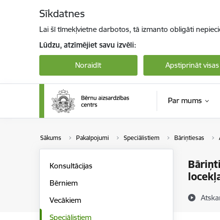
Pāriet uz lapas saturu
Sīkdatnes
Lai šī tīmekļvietne darbotos, tā izmanto obligāti nepiec
Lūdzu, atzīmējiet savu izvēli:
Noraidīt
Apstiprināt visas
Par mums
Sākums
Pakalpojumi
Speciālistiem
Bāriņtiesas
Bāriņt
Konsultācijas
locek
Bērniem
Atska
Vecākiem
Speciālistiem