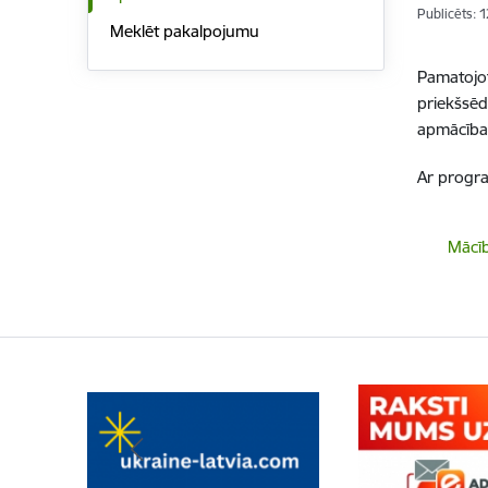
Publicēts: 
Meklēt pakalpojumu
Pamatojot
priekšsēd
apmācība
Ar progra
Lejupielā
Mācī