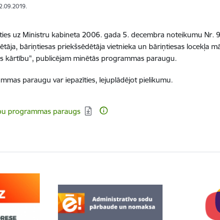
12.09.2019.
ies uz Ministru kabineta 2006. gada 5. decembra noteikumu Nr. 9
ētāja, bāriņtiesas priekšsēdētāja vietnieka un bāriņtiesas locekļ
s kārtību", publicējam minētās programmas paraugu.
mmas paraugu var iepazīties, lejuplādējot pielikumu.
dēt:
bu programmas paraugs