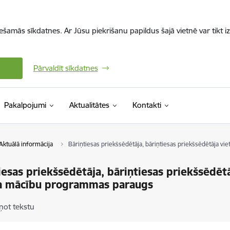
iešamās sīkdatnes. Ar Jūsu piekrišanu papildus šajā vietnē var tikt i
Pārvaldīt sīkdatnes
Pakalpojumi
Aktualitātes
Kontakti
Aktuālā informācija
Bāriņtiesas priekšsēdētāja, bāriņtiesas priekšsēdētāja v
iesas priekšsēdētāja, bāriņtiesas priekšsēdētā
ļa mācību programmas paraugs
ņot tekstu