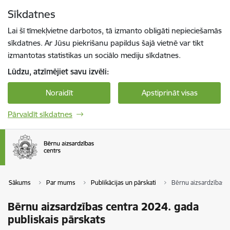
Pāriet uz lapas saturu
Sīkdatnes
Spied
lai meklētu
Enter
Lai šī tīmekļvietne darbotos, tā izmanto obligāti nepieciešamās
sīkdatnes. Ar Jūsu piekrišanu papildus šajā vietnē var tikt
izmantotas statistikas un sociālo mediju sīkdatnes.
Lūdzu, atzīmējiet savu izvēli:
Noraidīt
Apstiprināt visas
Pārvaldīt sīkdatnes
Sākums
Par mums
Publikācijas un pārskati
Bērnu aizsardzības c
Bērnu aizsardzības centra 2024. gada
publiskais pārskats