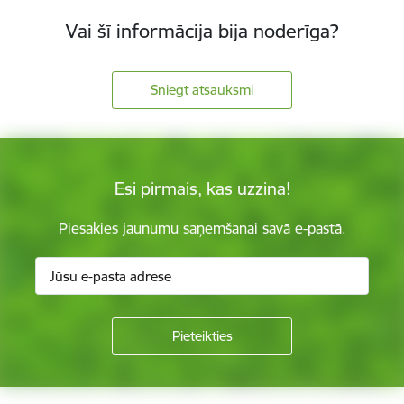
Vai šī informācija bija noderīga?
Sniegt atsauksmi
Esi pirmais, kas uzzina!
Piesakies jaunumu saņemšanai savā e-pastā.
Kājene