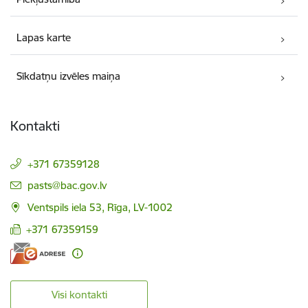
Lapas karte
Sīkdatņu izvēles maiņa
Kontakti
+371 67359128
E-pasts:
pasts@bac.gov.lv
Ventspils iela 53, Rīga, LV-1002
+371 67359159
Visi kontakti