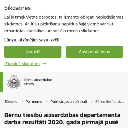
Pāriet uz lapas saturu
Sīkdatnes
Spied
lai meklētu
Enter
Lai šī tīmekļvietne darbotos, tā izmanto obligāti nepieciešamās
sīkdatnes. Ar Jūsu piekrišanu papildus šajā vietnē var tikt
izmantotas statistikas un sociālo mediju sīkdatnes.
Lūdzu, atzīmējiet savu izvēli:
Noraidīt
Apstiprināt visas
Pārvaldīt sīkdatnes
Sākums
Par mums
Publikācijas un pārskati
Bērnu tiesību aizsar
Bērnu tiesību aizsardzības departamenta
darba rezultāti 2020. gada pirmajā pusē