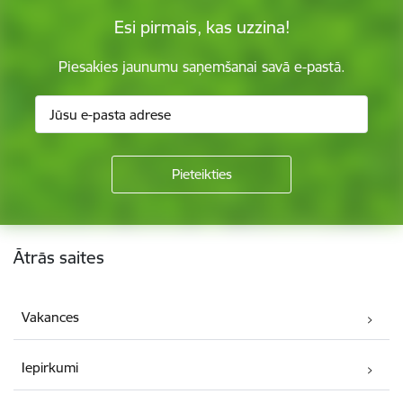
Esi pirmais, kas uzzina!
Piesakies jaunumu saņemšanai savā e-pastā.
Kājene
Ātrās saites
Vakances
Iepirkumi