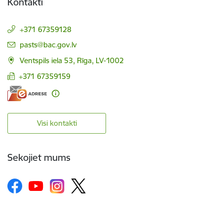
Kontakti
+371 67359128
E-pasts:
pasts@bac.gov.lv
Ventspils iela 53, Rīga, LV-1002
+371 67359159
Visi kontakti
Sekojiet mums