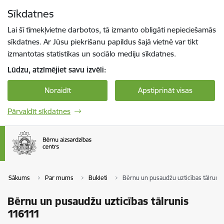
Pāriet uz lapas saturu
Sīkdatnes
Spied
lai meklētu
Enter
Lai šī tīmekļvietne darbotos, tā izmanto obligāti nepieciešamās
sīkdatnes. Ar Jūsu piekrišanu papildus šajā vietnē var tikt
izmantotas statistikas un sociālo mediju sīkdatnes.
Lūdzu, atzīmējiet savu izvēli:
Noraidīt
Apstiprināt visas
Pārvaldīt sīkdatnes
Sākums
Par mums
Bukleti
Bērnu un pusaudžu uzticības tālrunis
Bērnu un pusaudžu uzticības tālrunis
116111