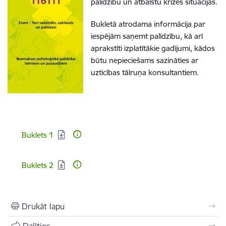
palīdzību un atbalstu krīzes situācijās.
Bukletā atrodama informācija par
iespējām saņemt palīdzību, kā arī
aprakstīti izplatītākie gadījumi, kādos
būtu nepieciešams sazināties ar
uzticības tālruņa konsultantiem.
Lejupielādēt:
Buklets 1
Lejupielādēt:
Buklets 2
Drukāt lapu