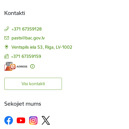
Kontakti
+371 67359128
E-pasts:
pasts@bac.gov.lv
Ventspils iela 53, Rīga, LV-1002
+371 67359159
Visi kontakti
Sekojiet mums