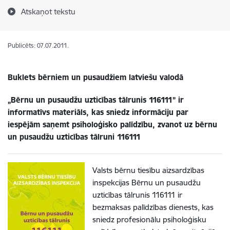
Atskaņot tekstu
Publicēts: 07.07.2011.
Buklets bērniem un pusaudžiem latviešu valodā
„Bērnu un pusaudžu uzticības tālrunis 116111
” ir
informatīvs materiāls, kas sniedz informāciju par
iespējām saņemt psiholoģisko palīdzību, zvanot uz bērnu
un pusaudžu uzticības tālruni 116111
Valsts bērnu tiesību aizsardzības
inspekcijas Bērnu un pusaudžu
uzticības tālrunis 116111 ir
bezmaksas palīdzības dienests, kas
sniedz profesionālu psiholoģisku