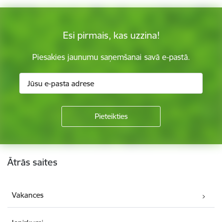
Esi pirmais, kas uzzina!
Piesakies jaunumu saņemšanai savā e-pastā.
Kājene
Ātrās saites
Vakances