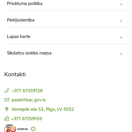
Privātuma politika
Piekļūstamība
Lapas karte
Sīkdatņu izvēles maiņa
Kontakti
+371 67359128
E-pasts:
pasts@bac.gov.lv
Ventspils iela 53, Rīga, LV-1002
+371 67359159