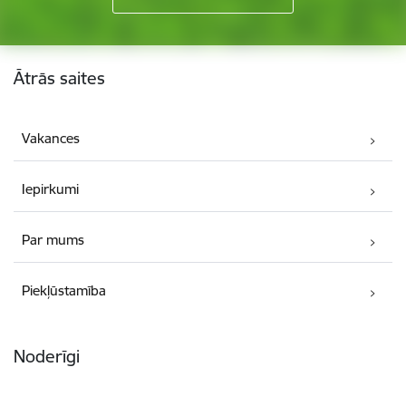
Kājene
Ātrās saites
Vakances
Iepirkumi
Par mums
Piekļūstamība
Noderīgi