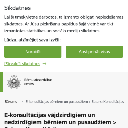
Pāriet uz lapas saturu
Sīkdatnes
Spied
lai meklētu
Enter
Lai šī tīmekļvietne darbotos, tā izmanto obligāti nepieciešamās
sīkdatnes. Ar Jūsu piekrišanu papildus šajā vietnē var tikt
izmantotas statistikas un sociālo mediju sīkdatnes.
Lūdzu, atzīmējiet savu izvēli:
Noraidīt
Apstiprināt visas
Pārvaldīt sīkdatnes
Sākums
E-konsultācijas bērniem un pusaudžiem > Saturs: Konsultācijas
E-konsultācijas vājdzirdīgiem un
nedzirdīgiem bērniem un pusaudžiem >