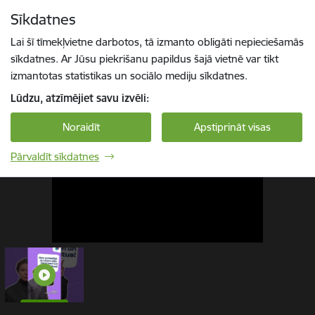
Pāriet uz lapas saturu
Sīkdatnes
1 / 1
Spied
lai meklētu
Enter
Lai šī tīmekļvietne darbotos, tā izmanto obligāti nepieciešamās
sīkdatnes. Ar Jūsu piekrišanu papildus šajā vietnē var tikt
izmantotas statistikas un sociālo mediju sīkdatnes.
Lūdzu, atzīmējiet savu izvēli:
Noraidīt
Apstiprināt visas
Pārvaldīt sīkdatnes