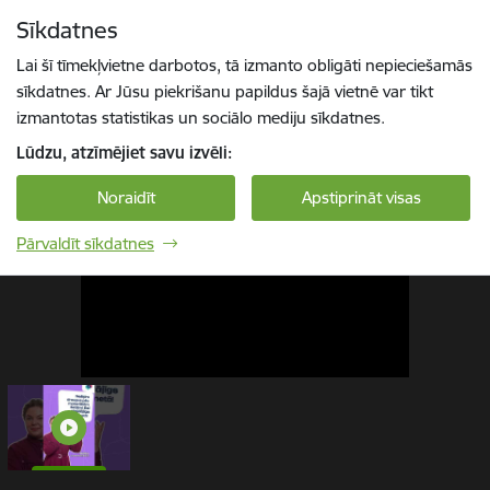
Pāriet uz lapas saturu
Sīkdatnes
1 / 1
Spied
lai meklētu
Enter
Lai šī tīmekļvietne darbotos, tā izmanto obligāti nepieciešamās
sīkdatnes. Ar Jūsu piekrišanu papildus šajā vietnē var tikt
izmantotas statistikas un sociālo mediju sīkdatnes.
Lūdzu, atzīmējiet savu izvēli:
Noraidīt
Apstiprināt visas
Pārvaldīt sīkdatnes