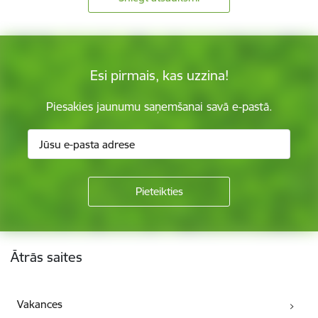
Esi pirmais, kas uzzina!
Piesakies jaunumu saņemšanai savā e-pastā.
Kājene
Ātrās saites
Vakances