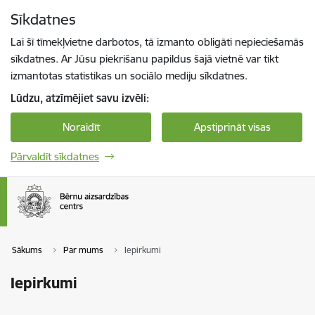
Pāriet uz lapas saturu
Sīkdatnes
Spied
lai meklētu
Enter
Lai šī tīmekļvietne darbotos, tā izmanto obligāti nepieciešamās
sīkdatnes. Ar Jūsu piekrišanu papildus šajā vietnē var tikt
izmantotas statistikas un sociālo mediju sīkdatnes.
Lūdzu, atzīmējiet savu izvēli:
Noraidīt
Apstiprināt visas
Pārvaldīt sīkdatnes
Sākums
Par mums
Iepirkumi
Iepirkumi