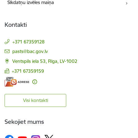
Sīkdatņu izvēles maiņa
Kontakti
+371 67359128
E-pasts:
pasts@bac.gov.lv
Ventspils iela 53, Rīga, LV-1002
+371 67359159
Visi kontakti
Sekojiet mums