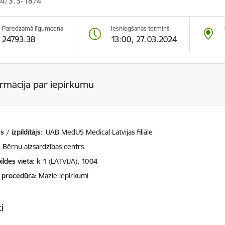
4/3.3-18/4
Paredzamā līgumcena
Iesniegšanas termiņš
24793.38
13:00, 27.03.2024
ormācija par iepirkumu
 / izpildītājs:
UAB MedUS Medical Latvijas filiāle
Bērnu aizsardzības centrs
ildes vieta
k-1 (LATVIJA), 1004
 procedūra
Mazie iepirkumi
i