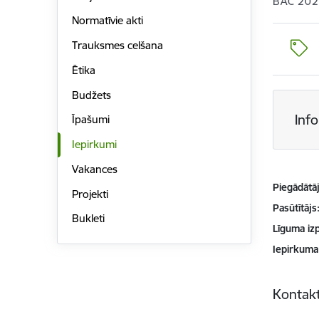
BAC 202
Normatīvie akti
Trauksmes celšana
Ētika
Budžets
Inf
Īpašumi
Iepirkumi
Vakances
Piegādātājs
Projekti
Pasūtītājs
Bukleti
Līguma izp
Iepirkuma
Kontakt