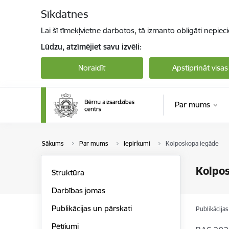
Pāriet uz lapas saturu
Sīkdatnes
Lai šī tīmekļvietne darbotos, tā izmanto obligāti nepiec
Lūdzu, atzīmējiet savu izvēli:
Noraidīt
Apstiprināt visas
Par mums
Sākums
Par mums
Iepirkumi
Kolposkopa iegāde
Kolpo
Struktūra
Darbības jomas
Publikācijas un pārskati
Publikācija
Pētījumi