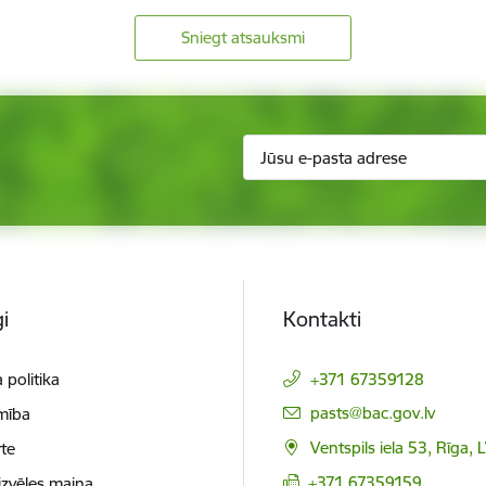
Sniegt atsauksmi
i
Kontakti
 politika
+371 67359128
E-pasts:
pasts@bac.gov.lv
mība
Ventspils iela 53, Rīga,
te
+371 67359159
izvēles maiņa