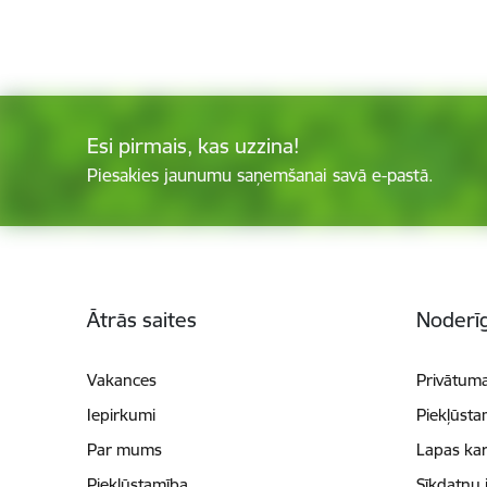
Esi pirmais, kas uzzina!
Piesakies jaunumu saņemšanai savā e-pastā.
Kājene
Ātrās saites
Noderīg
Vakances
Privātuma
Iepirkumi
Piekļūsta
Par mums
Lapas kar
Piekļūstamība
Sīkdatņu 