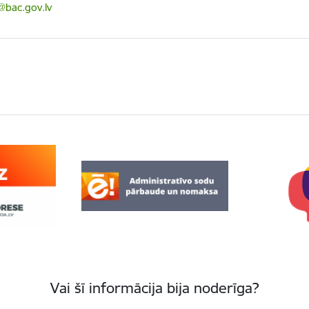
ts:
@bac.gov.lv
Vai šī informācija bija noderīga?