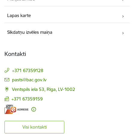
Lapas karte
Sīkdatņu izvēles maiņa
Kontakti
+371 67359128
E-pasts:
pasts@bac.gov.lv
Ventspils iela 53, Rīga, LV-1002
+371 67359159
Visi kontakti