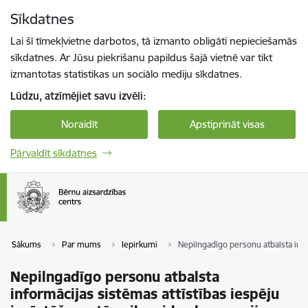
Pāriet uz lapas saturu
Sīkdatnes
Spied
lai meklētu
Enter
Lai šī tīmekļvietne darbotos, tā izmanto obligāti nepieciešamās
sīkdatnes. Ar Jūsu piekrišanu papildus šajā vietnē var tikt
izmantotas statistikas un sociālo mediju sīkdatnes.
Lūdzu, atzīmējiet savu izvēli:
Noraidīt
Apstiprināt visas
Pārvaldīt sīkdatnes
Sākums
Par mums
Iepirkumi
Nepilngadīgo personu atbalsta info
Nepilngadīgo personu atbalsta
informācijas sistēmas attīstības iespēju