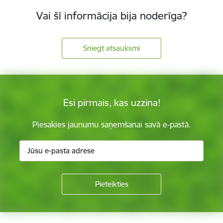
Vai šī informācija bija noderīga?
Sniegt atsauksmi
Esi pirmais, kas uzzina!
Piesakies jaunumu saņemšanai savā e-pastā.
Kājene