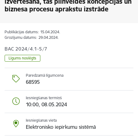
izvērtēšana, tās pilnveides koncepcijas un
biznesa procesu aprakstu izstrāde
Publikācijas datums:
15.04.2024.
Grozījumu datums:
29.04.2024.
BAC 2024/4.1-5/7
Līgums noslēgts
Paredzamā līgumcena
68595
Iesniegšanas termiņš
10:00, 08.05.2024
Iesniegšanas vieta
Elektronisko iepirkumu sistēmā