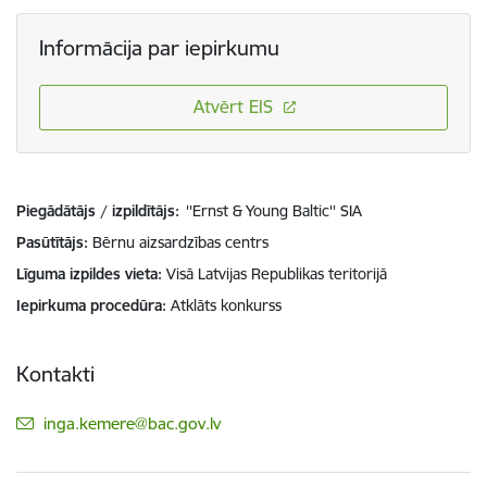
Informācija par iepirkumu
Atvērt EIS
Piegādātājs / izpildītājs:
''Ernst & Young Baltic'' SIA
Pasūtītājs
Bērnu aizsardzības centrs
Līguma izpildes vieta
Visā Latvijas Republikas teritorijā
Iepirkuma procedūra
Atklāts konkurss
Kontakti
E-pasts:
inga.kemere@bac.gov.lv