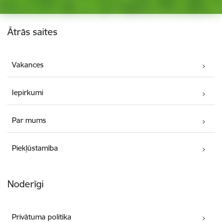
Kājene
Ātrās saites
Vakances
Iepirkumi
Par mums
Piekļūstamība
Noderīgi
Privātuma politika