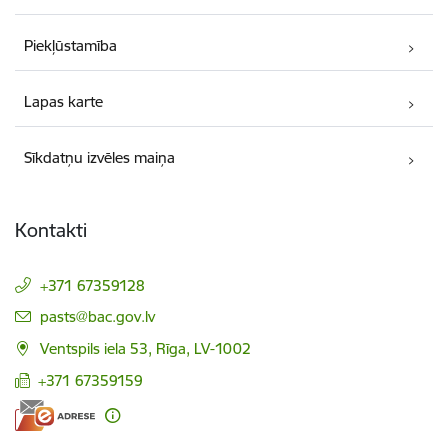
Piekļūstamība
Lapas karte
Sīkdatņu izvēles maiņa
Kontakti
+371 67359128
E-pasts:
pasts@bac.gov.lv
Ventspils iela 53, Rīga, LV-1002
+371 67359159