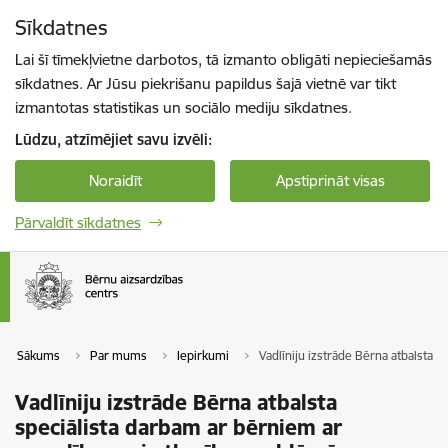
Pāriet uz lapas saturu
Sīkdatnes
Spied
lai meklētu
Enter
Lai šī tīmekļvietne darbotos, tā izmanto obligāti nepieciešamās
sīkdatnes. Ar Jūsu piekrišanu papildus šajā vietnē var tikt
izmantotas statistikas un sociālo mediju sīkdatnes.
Lūdzu, atzīmējiet savu izvēli:
Noraidīt
Apstiprināt visas
Pārvaldīt sīkdatnes
Sākums
Par mums
Iepirkumi
Vadlīniju izstrāde Bērna atbalsta
Vadlīniju izstrāde Bērna atbalsta
speciālista darbam ar bērniem ar