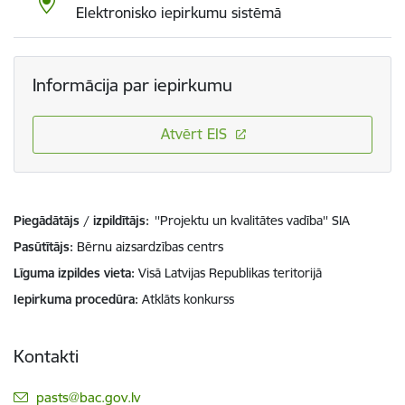
Elektronisko iepirkumu sistēmā
Informācija par iepirkumu
Atvērt EIS
Piegādātājs / izpildītājs:
''Projektu un kvalitātes vadība'' SIA
Pasūtītājs
Bērnu aizsardzības centrs
Līguma izpildes vieta
Visā Latvijas Republikas teritorijā
Iepirkuma procedūra
Atklāts konkurss
Kontakti
E-pasts:
pasts@bac.gov.lv