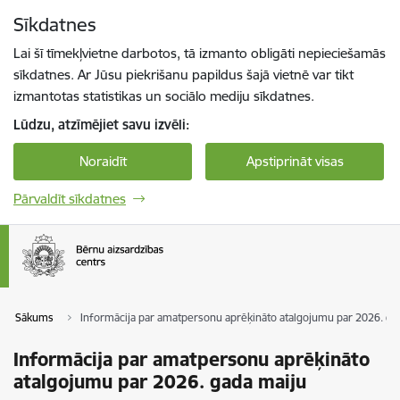
Pāriet uz lapas saturu
Sīkdatnes
Spied
lai meklētu
Enter
Lai šī tīmekļvietne darbotos, tā izmanto obligāti nepieciešamās
sīkdatnes. Ar Jūsu piekrišanu papildus šajā vietnē var tikt
izmantotas statistikas un sociālo mediju sīkdatnes.
Lūdzu, atzīmējiet savu izvēli:
Noraidīt
Apstiprināt visas
Pārvaldīt sīkdatnes
Sākums
Informācija par amatpersonu aprēķināto atalgojumu par 2026. ga
Informācija par amatpersonu aprēķināto
atalgojumu par 2026. gada maiju