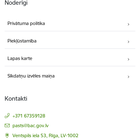
Noderīgi
Privātuma politika
Piekļūstamība
Lapas karte
Sīkdatņu izvēles maiņa
Kontakti
+371 67359128
E-pasts:
pasts@bac.gov.lv
Ventspils iela 53, Rīga, LV-1002