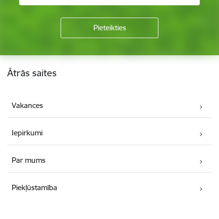
Kājene
Ātrās saites
Vakances
Iepirkumi
Par mums
Piekļūstamība