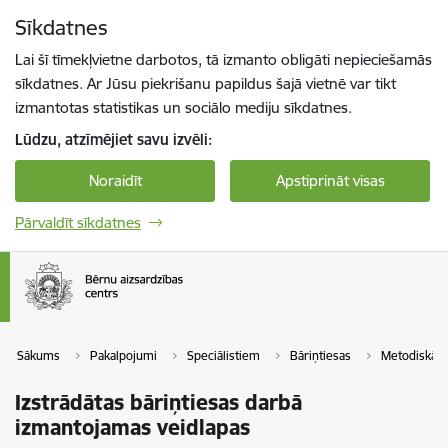
Pāriet uz lapas saturu
Sīkdatnes
Spied
lai meklētu
Enter
Lai šī tīmekļvietne darbotos, tā izmanto obligāti nepieciešamās
sīkdatnes. Ar Jūsu piekrišanu papildus šajā vietnē var tikt
izmantotas statistikas un sociālo mediju sīkdatnes.
Lūdzu, atzīmējiet savu izvēli:
Noraidīt
Apstiprināt visas
Pārvaldīt sīkdatnes
Sākums
Pakalpojumi
Speciālistiem
Bāriņtiesas
Metodiskā p
Izstrādātas bāriņtiesas darbā
izmantojamas veidlapas