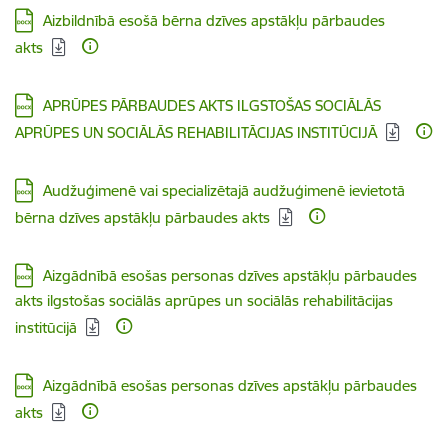
Lejupielādēt:
Aizbildnībā esošā bērna dzīves apstākļu pārbaudes
akts
Lejupielādēt:
APRŪPES PĀRBAUDES AKTS ILGSTOŠAS SOCIĀLĀS
APRŪPES UN SOCIĀLĀS REHABILITĀCIJAS INSTITŪCIJĀ
Lejupielādēt:
Audžuģimenē vai specializētajā audžuģimenē ievietotā
bērna dzīves apstākļu pārbaudes akts
Lejupielādēt:
Aizgādnībā esošas personas dzīves apstākļu pārbaudes
akts ilgstošas sociālās aprūpes un sociālās rehabilitācijas
institūcijā
Lejupielādēt:
Aizgādnībā esošas personas dzīves apstākļu pārbaudes
akts