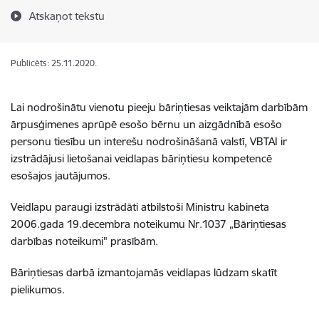
Atskaņot tekstu
Publicēts: 25.11.2020.
Lai nodrošinātu vienotu pieeju bāriņtiesas veiktajām darbībām
ārpusģimenes aprūpē esošo bērnu un aizgādnībā esošo
personu tiesību un interešu nodrošināšanā valstī, VBTAI ir
izstrādājusi lietošanai veidlapas bāriņtiesu kompetencē
esošajos jautājumos.
Veidlapu paraugi izstrādāti atbilstoši Ministru kabineta
2006.gada 19.decembra noteikumu Nr.1037 „Bāriņtiesas
darbības noteikumi" prasībām.
Bāriņtiesas darbā izmantojamās veidlapas lūdzam skatīt
pielikumos.