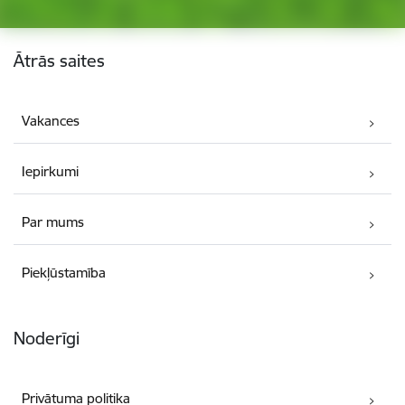
Kājene
Ātrās saites
Vakances
Iepirkumi
Par mums
Piekļūstamība
Noderīgi
Privātuma politika