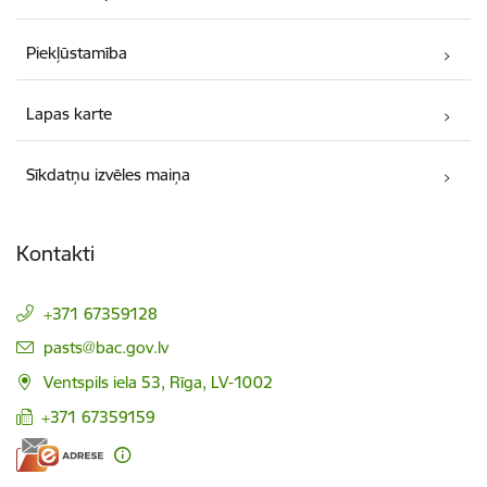
Piekļūstamība
Lapas karte
Sīkdatņu izvēles maiņa
Kontakti
+371 67359128
E-pasts:
pasts@bac.gov.lv
Ventspils iela 53, Rīga, LV-1002
+371 67359159