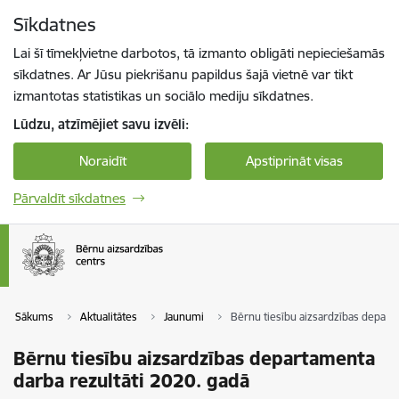
Pāriet uz lapas saturu
Sīkdatnes
Spied
lai meklētu
Enter
Lai šī tīmekļvietne darbotos, tā izmanto obligāti nepieciešamās
sīkdatnes. Ar Jūsu piekrišanu papildus šajā vietnē var tikt
izmantotas statistikas un sociālo mediju sīkdatnes.
Lūdzu, atzīmējiet savu izvēli:
Noraidīt
Apstiprināt visas
Pārvaldīt sīkdatnes
Sākums
Aktualitātes
Jaunumi
Bērnu tiesību aizsardzības depart
Bērnu tiesību aizsardzības departamenta
darba rezultāti 2020. gadā