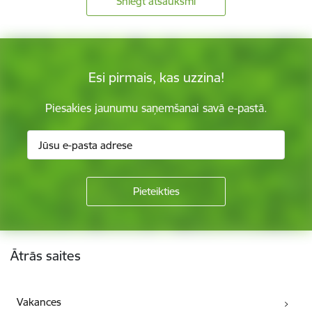
Sniegt atsauksmi
Esi pirmais, kas uzzina!
Piesakies jaunumu saņemšanai savā e-pastā.
Kājene
Ātrās saites
Vakances