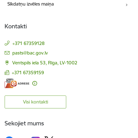
Sīkdatņu izvēles maiņa
Kontakti
+371 67359128
E-pasts:
pasts@bac.gov.lv
Ventspils iela 53, Rīga, LV-1002
+371 67359159
Visi kontakti
Sekojiet mums