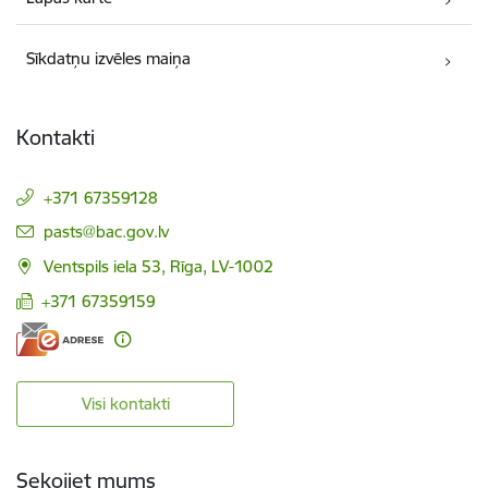
Sīkdatņu izvēles maiņa
Kontakti
+371 67359128
E-pasts:
pasts@bac.gov.lv
Ventspils iela 53, Rīga, LV-1002
+371 67359159
Visi kontakti
Sekojiet mums