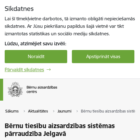
Pāriet uz lapas saturu
Sīkdatnes
Spied
lai meklētu
Enter
Lai šī tīmekļvietne darbotos, tā izmanto obligāti nepieciešamās
sīkdatnes. Ar Jūsu piekrišanu papildus šajā vietnē var tikt
izmantotas statistikas un sociālo mediju sīkdatnes.
Lūdzu, atzīmējiet savu izvēli:
Noraidīt
Apstiprināt visas
Pārvaldīt sīkdatnes
Sākums
Aktualitātes
Jaunumi
Bērnu tiesību aizsardzības sistēm
Bērnu tiesību aizsardzības sistēmas
pārraudzība Jelgavā