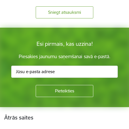
Sniegt atsauksmi
Esi pirmais, kas uzzina!
Piesakies jaunumu saņemšanai savā e-pastā.
Kājene
Ātrās saites