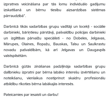
izpratnes veicināšana par tās lomu individuālo gadījumu
izskatīšanā un bērnu tiesību aizsardzības sistēmas
pārraudzībā”.
Darbnīcā tikās sadarbības grupu vadītāji un locekļi - sociālie
darbinieki, bāriņtiesu pārstāvji, pašvaldību policijas darbinieki
un izglītības pārvalžu speciālisti - no Dobeles, Jelgavas,
Mārupes, Olaines, Ropažu, Bauskas, Talsu un Saulkrastu
novadu pašvaldībām, kā arī Jelgavas un Daugavpils
valstspilsētām.
Darbnīcā gūtās zināšanas padziļināja sadarbības grupu
dalībnieku izpratni par bērna labāko interešu izvērtēšanu un
noteikšanu, vienlaikus nostiprinot skaidru profesionālu
atbildību rīkoties bērna labākajās interesēs.
Pateicamies par iesaisti un darbu!