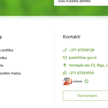
i
Kontakti
 politika
+371 67359128
E-pasts:
pasts@bac.gov.lv
mība
Ventspils iela 53, Rīga,
te
+371 67359159
izvēles maiņa
Visi kontakti