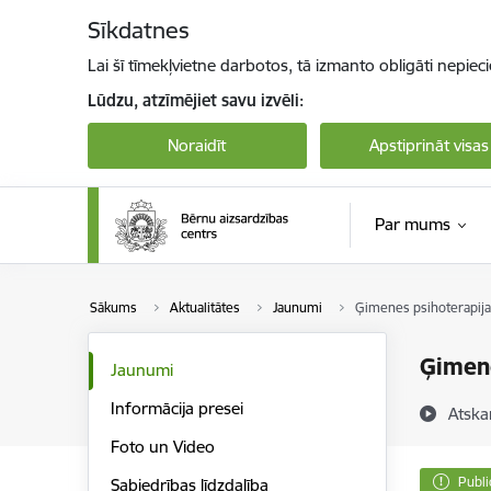
Pāriet uz lapas saturu
Sīkdatnes
Lai šī tīmekļvietne darbotos, tā izmanto obligāti nepiec
Lūdzu, atzīmējiet savu izvēli:
Noraidīt
Apstiprināt visas
Par mums
Sākums
Aktualitātes
Jaunumi
Ģimenes psihoterapija
Ģimene
Jaunumi
Informācija presei
Atska
Foto un Video
Publi
Sabiedrības līdzdalība