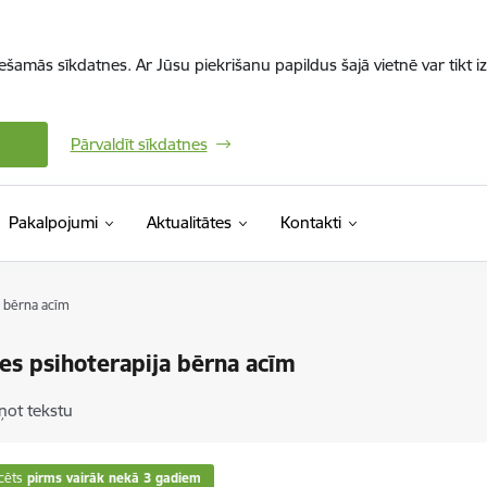
iešamās sīkdatnes. Ar Jūsu piekrišanu papildus šajā vietnē var tikt i
Pārvaldīt sīkdatnes
Pakalpojumi
Aktualitātes
Kontakti
 bērna acīm
s psihoterapija bērna acīm
ņot tekstu
cēts
pirms vairāk nekā 3 gadiem