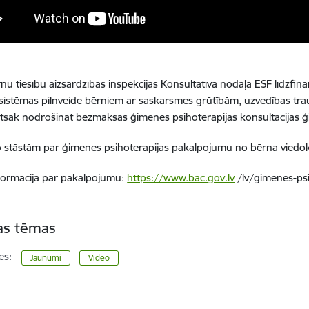
rnu tiesību aizsardzības inspekcijas Konsultatīvā nodaļa ESF līdzfi
 sistēmas pilnveide bērniem ar saskarsmes grūtībām, uzvedības t
atsāk nodrošināt bezmaksas ģimenes psihoterapijas konsultācijas ģ
o stāstām par ģimenes psihoterapijas pakalpojumu no bērna viedok
formācija par pakalpojumu:
https://www.bac.gov.lv
/lv/gimenes-psi
tas tēmas
es:
Jaunumi
Video