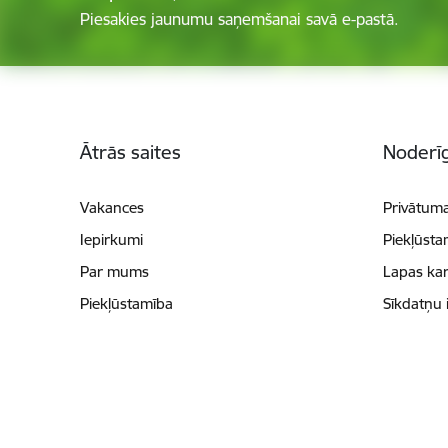
Piesakies jaunumu saņemšanai savā e-pastā.
Kājene
Ātrās saites
Noderīg
Vakances
Privātuma
Iepirkumi
Piekļūsta
Par mums
Lapas kar
Piekļūstamība
Sīkdatņu 