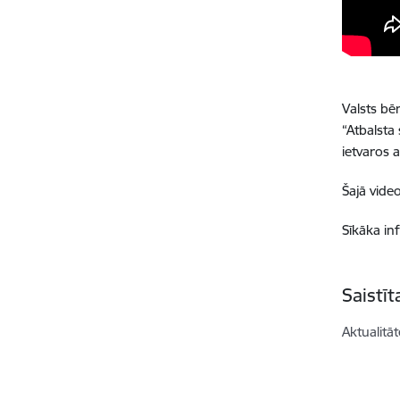
Valsts bē
“Atbalsta
ietvaros 
Šajā vide
Sīkāka in
Saistī
Aktualitāt