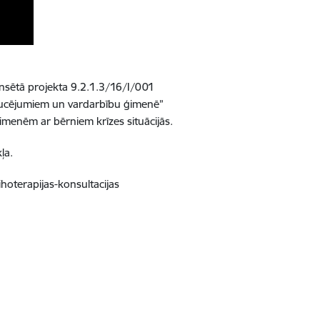
nansētā projekta 9.2.1.3/16/I/001
raucējumiem un vardarbību ģimenē”
imenēm ar bērniem krīzes situācijās.
ļa.
hoterapijas-konsultacijas