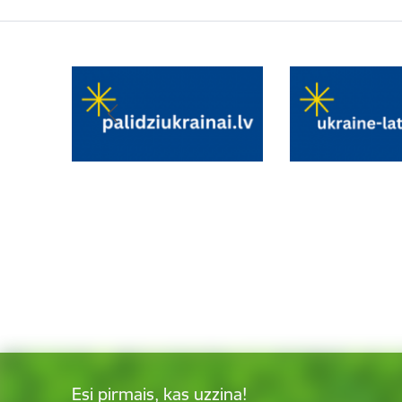
Esi pirmais, kas uzzina!