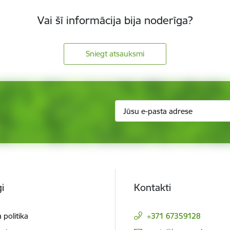
Vai šī informācija bija noderīga?
Sniegt atsauksmi
i
Kontakti
 politika
+371 67359128