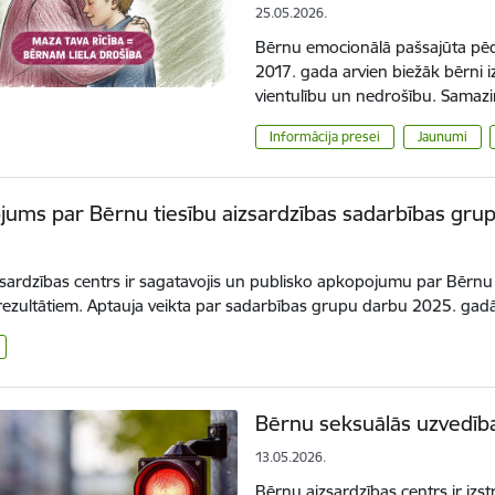
25.05.2026.
Bērnu emocionālā pašsajūta pēdē
2017. gada arvien biežāk bērni
vientulību un nedrošību. Samazi
Informācija presei
Jaunumi
ums par Bērnu tiesību aizsardzības sadarbības grup
.
sardzības centrs ir sagatavojis un publisko apkopojumu par Bērnu 
rezultātiem. Aptauja veikta par sadarbības grupu darbu 2025. gad
Bērnu seksuālās uzvedīb
13.05.2026.
Bērnu aizsardzības centrs ir izs