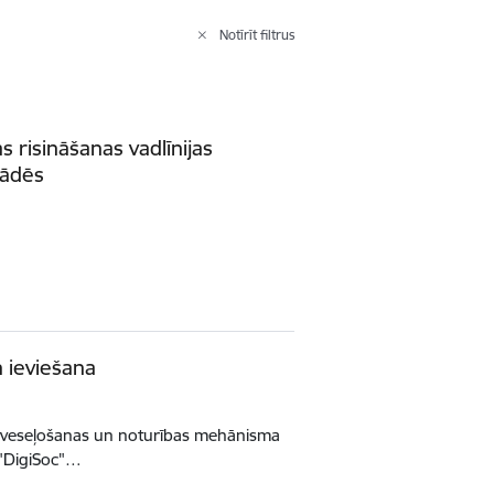
Notīrīt filtrus
 risināšanas vadlīnijas
tādēs
n ieviešana
s Atveseļošanas un noturības mehānisma
 "DigiSoc"…