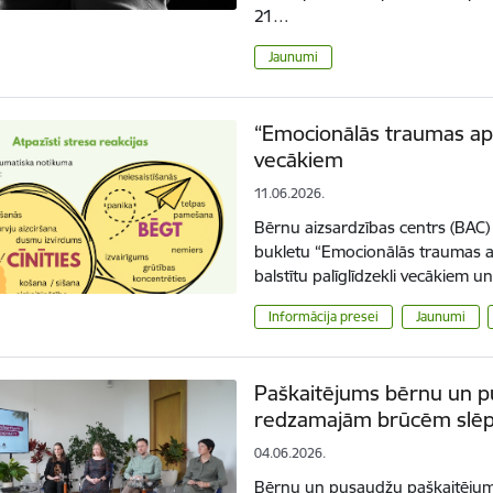
21…
Jaunumi
“Emocionālās traumas apti
vecākiem
11.06.2026.
Bērnu aizsardzības centrs (BAC) i
bukletu “Emocionālās traumas ap
balstītu palīglīdzekli vecākiem 
Informācija presei
Jaunumi
Paškaitējums bērnu un pu
redzamajām brūcēm slēpj
04.06.2026.
Bērnu un pusaudžu paškaitējums 