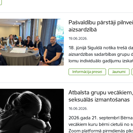
Pašvaldību pārstāji pilnv
aizsardzībā
19.06.2026.
18. jūnijā Siguldā notika trešā 
aizsardzības sadarbības grupu d
lomu individuālo gadījumu izska
Informācija presei
Jaunumi
Atbalsta grupu vecākiem,
seksuālās izmantošanas
16.06.2026.
2026.gada 21. septembrī Bērna 
vecākiem kuru bērni cietuši no 
Zoom platformā pirmdienās plk