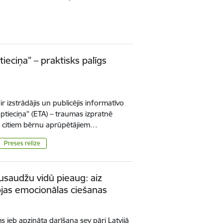
eciņa” – praktisks palīgs
r izstrādājis un publicējis informatīvo
tieciņa” (ETA) – traumas izpratnē
un citiem bērnu aprūpētājiem…
Preses relīze
saudžu vidū pieaug: aiz
as emocionālas ciešanas
jeb apzināta darīšana sev pāri Latvijā