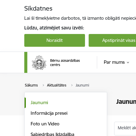
Pāriet uz lapas saturu
Sīkdatnes
Lai šī tīmekļvietne darbotos, tā izmanto obligāti nepiec
Lūdzu, atzīmējiet savu izvēli:
Noraidīt
Apstiprināt visas
Par mums
Sākums
Aktualitātes
Jaunumi
Jaunu
Jaunumi
Informācija presei
Foto un Video
Meklēt akt
Sabiedrības līdzdalība