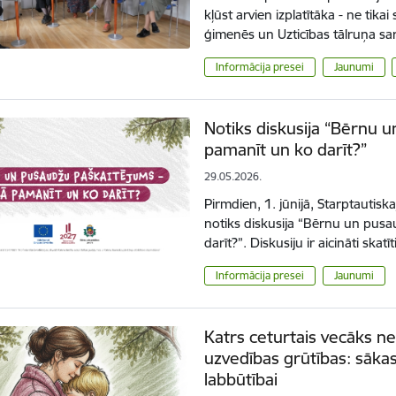
kļūst arvien izplatītāka - ne tikai
ģimenēs un Uzticības tālruņa s
Informācija presei
Jaunumi
Notiks diskusija “Bērnu 
pamanīt un ko darīt?”
29.05.2026.
Pirmdien, 1. jūnijā, Starptautisk
notiks diskusija “Bērnu un pus
darīt?”. Diskusiju ir aicināti skat
Informācija presei
Jaunumi
Katrs ceturtais vecāks ne
uzvedības grūtības: sāka
labbūtībai