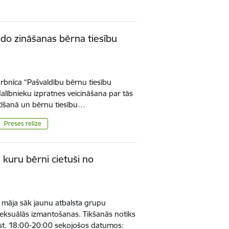
eido zināšanas bērna tiesību
darbnīca “Pašvaldību bērnu tiesību
alībnieku izpratnes veicināšana par tās
tīšanā un bērnu tiesību…
Preses relīze
 kuru bērni cietuši no
māja sāk jaunu atbalsta grupu
seksuālās izmantošanas. Tikšanās notiks
st. 18:00-20:00 sekojošos datumos: