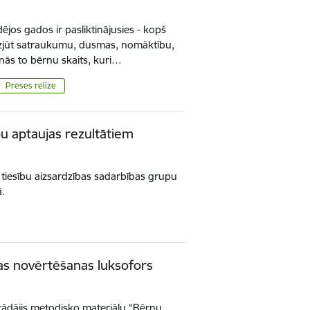
jos gados ir pasliktinājusies - kopš
 izjūt satraukumu, dusmas, nomāktību,
nās to bērnu skaits, kuri…
Preses relīze
u aptaujas rezultātiem
tiesību aizsardzības sadarbības grupu
ā.
as novērtēšanas luksofors
trādājis metodisko materiālu “Bērnu