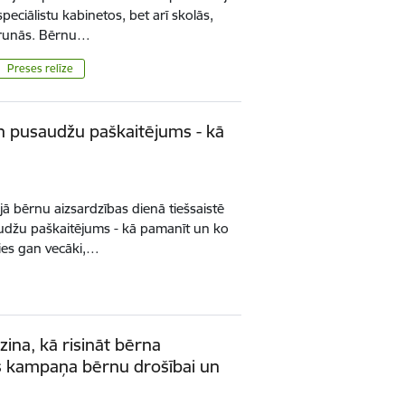
 speciālistu kabinetos, bet arī skolās,
arunās. Bērnu…
Preses relīze
un pusaudžu paškaitējums - kā
ajā bērnu aizsardzības dienā tiešsaistē
audžu paškaitējums - kā pamanīt un ko
īties gan vecāki,…
zina, kā risināt bērna
s kampaņa bērnu drošībai un