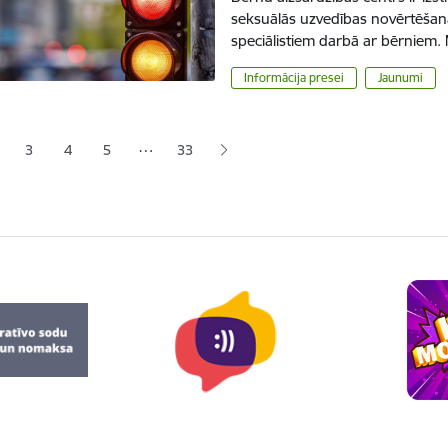
seksuālās uzvedības novērtēšana
speciālistiem darbā ar bērniem. 
Informācija presei
Jaunumi
ana
…
3
4
5
33
jā lapa
pa
Lapa
Lapa
Lapa