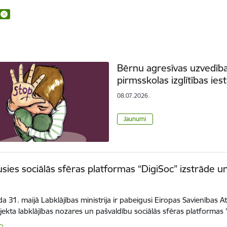
Bērnu agresīvas uzvedības
pirmsskolas izglītības ies
08.07.2026.
Jaunumi
sies sociālās sfēras platformas “DigiSoc” izstrāde u
a 31. maijā Labklājības ministrija ir pabeigusi Eiropas Savienība
jekta labklājības nozares un pašvaldību sociālās sfēras platformas