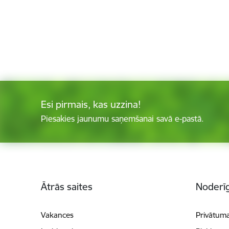
Esi pirmais, kas uzzina!
Piesakies jaunumu saņemšanai savā e-pastā.
Kājene
Ātrās saites
Noderīg
Vakances
Privātuma