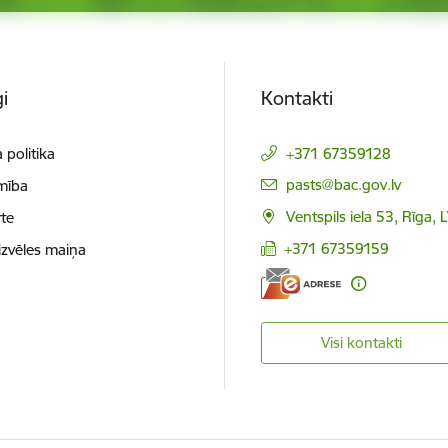
i
Kontakti
 politika
+371 67359128
E-pasts:
pasts@bac.gov.lv
mība
Ventspils iela 53, Rīga,
te
+371 67359159
izvēles maiņa
Visi kontakti