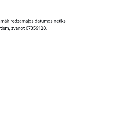
 zemāk redzamajos datumos netiks
stiem, zvanot 67359128.