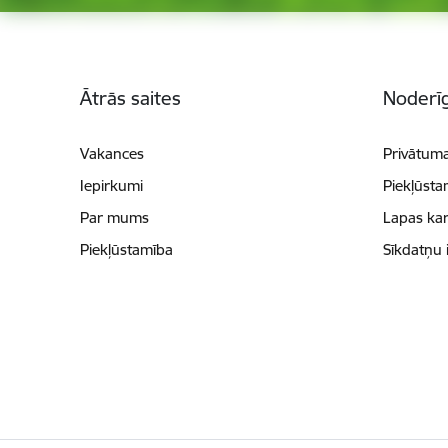
Kājene
Ātrās saites
Noderīg
Vakances
Privātuma
Iepirkumi
Piekļūsta
Par mums
Lapas kar
Piekļūstamība
Sīkdatņu 