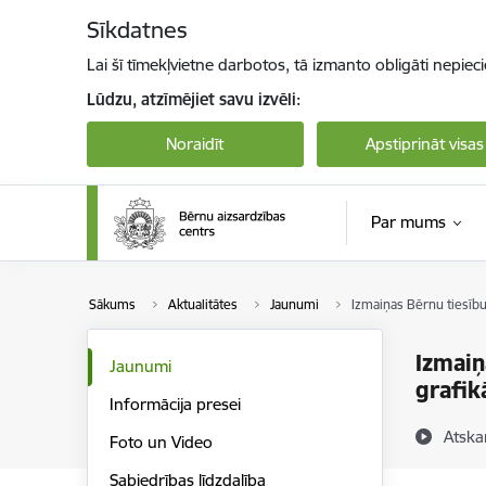
Pāriet uz lapas saturu
Sīkdatnes
Lai šī tīmekļvietne darbotos, tā izmanto obligāti nepiec
Lūdzu, atzīmējiet savu izvēli:
Noraidīt
Apstiprināt visas
Par mums
Sākums
Aktualitātes
Jaunumi
Izmaiņas Bērnu tiesību
Izmaiņ
Jaunumi
grafik
Informācija presei
Atska
Foto un Video
Sabiedrības līdzdalība