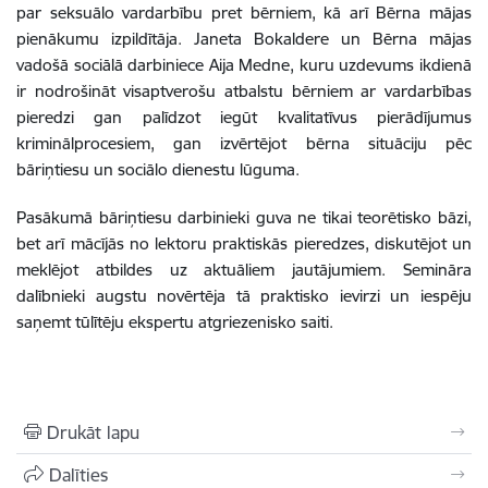
par seksuālo vardarbību pret bērniem, kā arī Bērna mājas
pienākumu izpildītāja. Janeta Bokaldere un Bērna mājas
vadošā sociālā darbiniece Aija Medne, kuru uzdevums ikdienā
ir nodrošināt visaptverošu atbalstu bērniem ar vardarbības
pieredzi gan palīdzot iegūt kvalitatīvus pierādījumus
kriminālprocesiem, gan izvērtējot bērna situāciju pēc
bāriņtiesu un sociālo dienestu lūguma.
Pasākumā bāriņtiesu darbinieki guva ne tikai teorētisko bāzi,
bet arī mācījās no lektoru praktiskās pieredzes, diskutējot un
meklējot atbildes uz aktuāliem jautājumiem. Semināra
dalībnieki augstu novērtēja tā praktisko ievirzi un iespēju
saņemt tūlītēju ekspertu atgriezenisko saiti.
Drukāt lapu
Dalīties