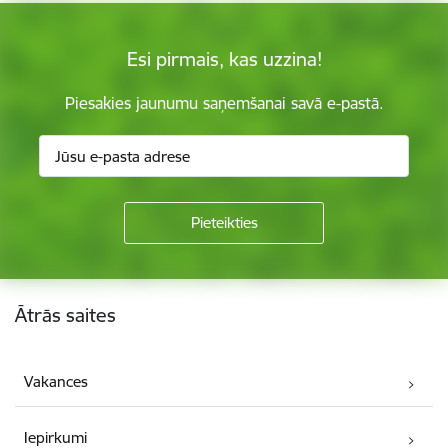
Esi pirmais, kas uzzina!
Piesakies jaunumu saņemšanai savā e-pastā.
Kājene
Ātrās saites
Vakances
Iepirkumi