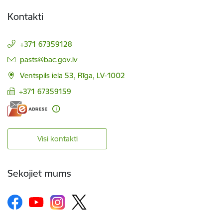
Kontakti
+371 67359128
E-pasts:
pasts@bac.gov.lv
Ventspils iela 53, Rīga, LV-1002
+371 67359159
Visi kontakti
Sekojiet mums