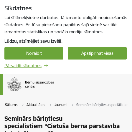
Pāriet uz lapas saturu
Sīkdatnes
Spied
lai meklētu
Enter
Lai šī tīmekļvietne darbotos, tā izmanto obligāti nepieciešamās
sīkdatnes. Ar Jūsu piekrišanu papildus šajā vietnē var tikt
izmantotas statistikas un sociālo mediju sīkdatnes.
Lūdzu, atzīmējiet savu izvēli:
Noraidīt
Apstiprināt visas
Pārvaldīt sīkdatnes
Sākums
Aktualitātes
Jaunumi
Seminārs bāriņtiesu speciālistiem
Seminārs bāriņtiesu
speciālistiem “Cietušā bērna pārstāvība