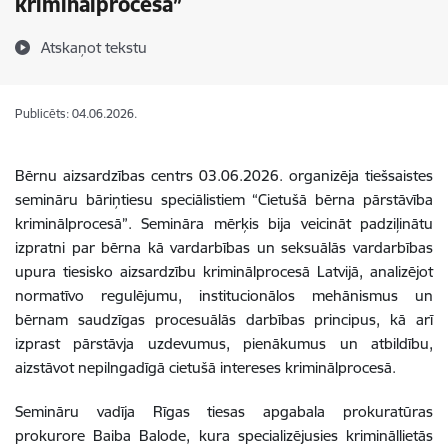
kriminālprocesā”
Atskaņot tekstu
Publicēts: 04.06.2026.
Bērnu aizsardzības centrs 03.06.2026. organizēja tiešsaistes
semināru bāriņtiesu speciālistiem “Cietušā bērna pārstāvība
kriminālprocesā”. Semināra mērķis bija veicināt padziļinātu
izpratni par bērna kā vardarbības un seksuālās vardarbības
upura tiesisko aizsardzību kriminālprocesā Latvijā, analizējot
normatīvo regulējumu, institucionālos mehānismus un
bērnam saudzīgas procesuālās darbības principus, kā arī
izprast pārstāvja uzdevumus, pienākumus un atbildību,
aizstāvot nepilngadīgā cietušā intereses kriminālprocesā.
Semināru vadīja Rīgas tiesas apgabala prokuratūras
prokurore Baiba Balode, kura specializējusies krimināllietās