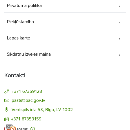
Privātuma politika
Piekļūstamība
Lapas karte
Sīkdatņu izvēles maiņa
Kontakti
+371 67359128
E-pasts:
pasts@bac.gov.lv
Ventspils iela 53, Rīga, LV-1002
+371 67359159