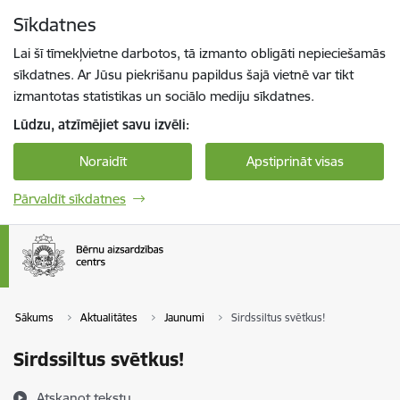
Pāriet uz lapas saturu
Sīkdatnes
Spied
lai meklētu
Enter
Lai šī tīmekļvietne darbotos, tā izmanto obligāti nepieciešamās
sīkdatnes. Ar Jūsu piekrišanu papildus šajā vietnē var tikt
izmantotas statistikas un sociālo mediju sīkdatnes.
Lūdzu, atzīmējiet savu izvēli:
Noraidīt
Apstiprināt visas
Pārvaldīt sīkdatnes
Sākums
Aktualitātes
Jaunumi
Sirdssiltus svētkus!
Sirdssiltus svētkus!
Atskaņot tekstu