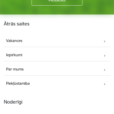
Kājene
Ātrās saites
Vakances
Iepirkumi
Par mums
Piekļūstamība
Noderīgi