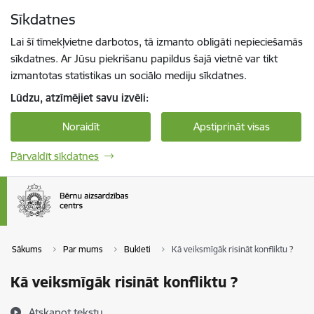
Pāriet uz lapas saturu
Sīkdatnes
Spied
lai meklētu
Enter
Lai šī tīmekļvietne darbotos, tā izmanto obligāti nepieciešamās
sīkdatnes. Ar Jūsu piekrišanu papildus šajā vietnē var tikt
izmantotas statistikas un sociālo mediju sīkdatnes.
Lūdzu, atzīmējiet savu izvēli:
Noraidīt
Apstiprināt visas
Pārvaldīt sīkdatnes
Sākums
Par mums
Bukleti
Kā veiksmīgāk risināt konfliktu ?
Kā veiksmīgāk risināt konfliktu ?
Atskaņot tekstu