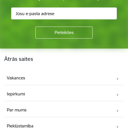
Kājene
Ātrās saites
Vakances
Iepirkumi
Par mums
Piekļūstamība