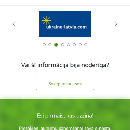
Vai šī informācija bija noderīga?
Sniegt atsauksmi
Esi pirmais, kas uzzina!
Piesakies jaunumu saņemšanai savā e-pastā.