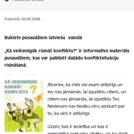
Publicēts: 04.09.2008.
Buklets pusaudžiem latviešu valodā
„Kā veiksmīgāk risināt konfliktu?
” ir informatīvs materiāls
pusaudžiem, kas var palīdzēt dažādu konfliktsituāciju
risināšanā.
Atceries, ka mēs visi esam atšķirīgi un
tev nav jāmainās, lai izpatiktu citiem, un
citiem nav jāmainās, lai izpatiktu Tev.
Nevienam nav tiesību otru aizskart par
to, ka viņš ir atšķirīgs.
Uzzini, kas ir iecietība un kas ir
neiecietība pret otru cilvēku, un ko darīt,