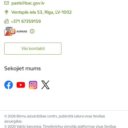
E-pasts:
pasts@bac.gov.lv
Ventspils iela 53, Rīga, LV-1002
+371 67359159
Visi kontakti
Sekojiet mums
© 2026 Bērnu aizsardzības centrs, publicētā satura visas tiesības
aizsargātas.
© 2020 Valsts kanceleja, Tīmekļvietņu vienotās platformas visas tiesības