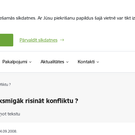
iešamās sīkdatnes. Ar Jūsu piekrišanu papildus šajā vietnē var tikt i
Pārvaldīt sīkdatnes
Pakalpojumi
Aktualitātes
Kontakti
liktu ?
ksmīgāk risināt konfliktu ?
ņot tekstu
04.09.2008.