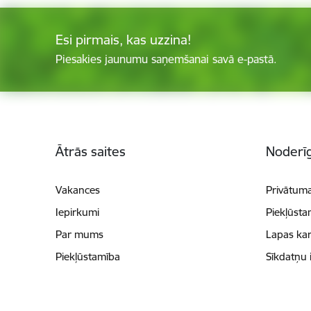
Esi pirmais, kas uzzina!
Piesakies jaunumu saņemšanai savā e-pastā.
Kājene
Ātrās saites
Noderīg
Vakances
Privātuma
Iepirkumi
Piekļūsta
Par mums
Lapas kar
Piekļūstamība
Sīkdatņu 