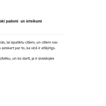
tiski padomi un ieteikumi
ās, lai izpatiktu citiem, un citiem nav
aizskart par to, ka viņš ir atšķirīgs.
cilvēku, un ko darīt, ja ir izveidojies