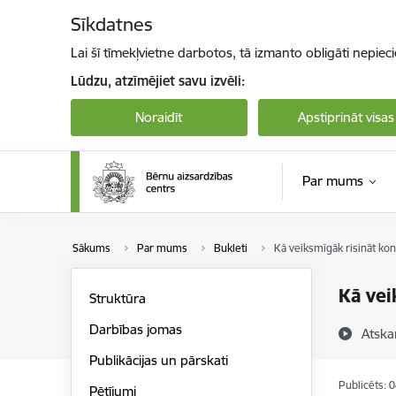
Pāriet uz lapas saturu
Sīkdatnes
Lai šī tīmekļvietne darbotos, tā izmanto obligāti nepiec
Lūdzu, atzīmējiet savu izvēli:
Noraidīt
Apstiprināt visas
Par mums
Sākums
Par mums
Bukleti
Kā veiksmīgāk risināt konf
Kā vei
Struktūra
Darbības jomas
Atska
Publikācijas un pārskati
Publicēts: 
Pētījumi