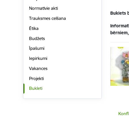
Normatīvie akti
Buklets 
Trauksmes celšana
Informatī
Ētika
bērniem, 
Budžets
Īpašumi
Iepirkumi
Vakances
Projekti
Bukleti
Lejupielā
Konfl