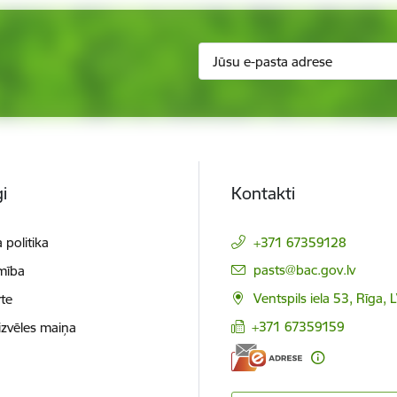
i
Kontakti
 politika
+371 67359128
E-pasts:
pasts@bac.gov.lv
mība
Ventspils iela 53, Rīga,
te
+371 67359159
izvēles maiņa