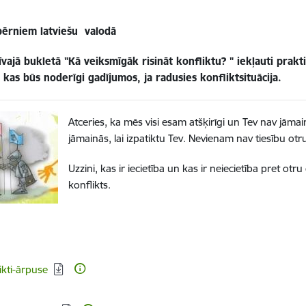
bērniem latviešu valodā
vajā bukletā "Kā veiksmīgāk risināt konfliktu? " iekļauti prak
kas būs noderīgi gadījumos, ja radusies konfliktsituācija.
Atceries, ka mēs visi esam atšķirīgi un Tev nav jāmain
jāmainās, lai izpatiktu Tev. Nevienam nav tiesību otru 
Uzzini, kas ir iecietība un kas ir neiecietība pret otru 
konflikts.
dēt:
ikti-ārpuse