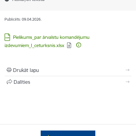
Publicēts: 09.04.2026.
Lejupielādēt:
Pielikums_par ārvalstu komandējumu
izdevumiem_I_ceturksnis.xlsx
Drukāt lapu
Dalīties