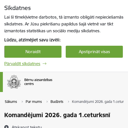
Pāriet uz lapas saturu
Sīkdatnes
Spied
lai meklētu
Enter
Lai šī tīmekļvietne darbotos, tā izmanto obligāti nepieciešamās
sīkdatnes. Ar Jūsu piekrišanu papildus šajā vietnē var tikt
izmantotas statistikas un sociālo mediju sīkdatnes.
Lūdzu, atzīmējiet savu izvēli:
Noraidīt
Apstiprināt visas
Pārvaldīt sīkdatnes
Sākums
Par mums
Budžets
Komandējumi 2026. gada 1.ceturks
Komandējumi 2026. gada 1.ceturksnī
Atskaņot tekstu