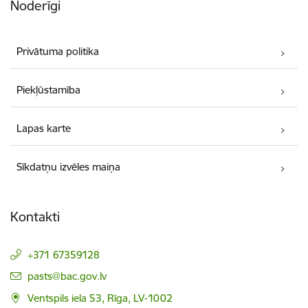
Noderīgi
Privātuma politika
Piekļūstamība
Lapas karte
Sīkdatņu izvēles maiņa
Kontakti
+371 67359128
E-pasts:
pasts@bac.gov.lv
Ventspils iela 53, Rīga, LV-1002