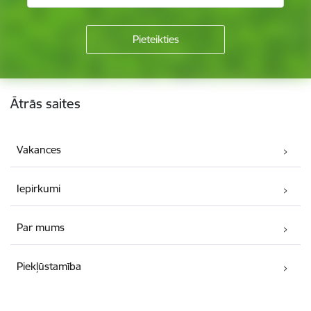
Kājene
Ātrās saites
Vakances
Iepirkumi
Par mums
Piekļūstamība