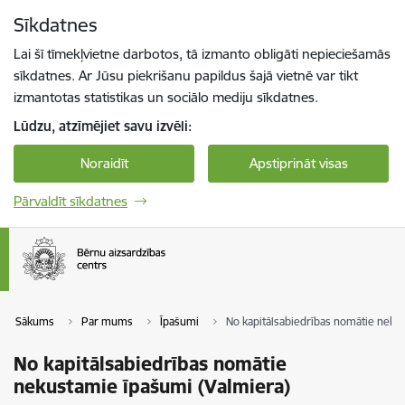
Pāriet uz lapas saturu
Sīkdatnes
Spied
lai meklētu
Enter
Lai šī tīmekļvietne darbotos, tā izmanto obligāti nepieciešamās
sīkdatnes. Ar Jūsu piekrišanu papildus šajā vietnē var tikt
izmantotas statistikas un sociālo mediju sīkdatnes.
Lūdzu, atzīmējiet savu izvēli:
Noraidīt
Apstiprināt visas
Pārvaldīt sīkdatnes
Sākums
Par mums
Īpašumi
No kapitālsabiedrības nomātie neku
No kapitālsabiedrības nomātie
nekustamie īpašumi (Valmiera)