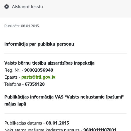
Atskaņot tekstu
Publicēts: 08.01.2015.
Informācija par publisku personu
Valsts bērnu tiesību aizsardzības inspekcija
Reģ. Nr. -
90002056949
Epasts -
pasts@bti.gov.lv
Telefons -
67359128
Publikācijas informācija VAS “Valsts nekustamie īpašumi”
mājas lapā
Publikācjas datums -
08.01.2015
Nekustamā īpašuma kadastra numurs -
96010111107001