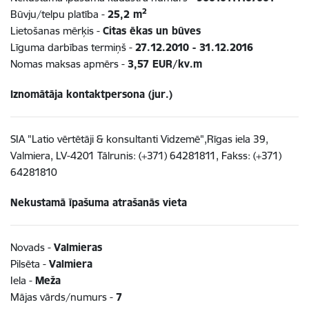
2
Būvju/telpu platība -
25,2 m
Lietošanas mērķis -
Citas ēkas un būves
Līguma darbības termiņš -
27.12.2010 - 31.12.2016
Nomas maksas apmērs -
3,57 EUR/kv.m
Iznomātāja kontaktpersona (jur.)
SIA "Latio vērtētāji & konsultanti Vidzemē",Rīgas iela 39,
Valmiera, LV-4201 Tālrunis: (+371) 64281811, Fakss: (+371)
64281810
Nekustamā īpašuma atrašanās vieta
Novads -
Valmieras
Pilsēta -
Valmiera
Iela -
Meža
Mājas vārds/numurs -
7