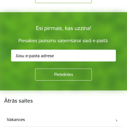
Esi pirmais, kas uzzina!
Piesakies jaunumu saņemšanai savā e-pastā.
Kājene
Ātrās saites
Vakances