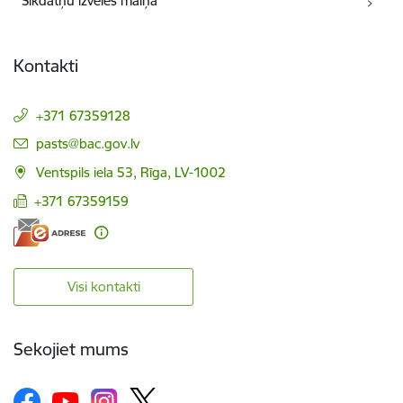
Sīkdatņu izvēles maiņa
Kontakti
+371 67359128
E-pasts:
pasts@bac.gov.lv
Ventspils iela 53, Rīga, LV-1002
+371 67359159
Visi kontakti
Sekojiet mums