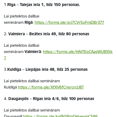
1.
Rīga – Talejas iela 1, līdz 150 personas.
Lai pieteiktos dalībai
semināram
Rīgā
:
https://forms.gle/zcj7CVr5oFmDBr377
2.
Valmiera – Beātes iela 49, līdz 80 personas
Lai pieteiktos dalībai
semināram
Valmierā
:
https://forms.gle/HAtTEpCAasWU8S5k
7
3.
Kuldīga – Liepājas iela 48, līdz 25 personas
Lai pieteiktos dalībai semināram
Kuldīgā
https://forms.gle/XfXV6fCrjxrcrcU87
4.
Daugavpils – Rīgas iela 4/6, līdz 100 personas
Lai pieteiktos dalībai semināram
Daugavpilī
https://forms.gle/kqfN3RmDHywvmC586