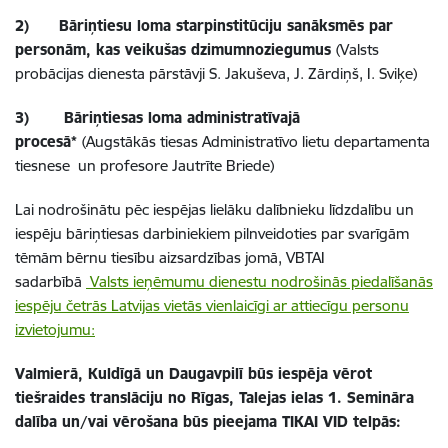
2)
Bāriņtiesu loma starpinstitūciju sanāksmēs par
personām, kas veikušas dzimumnoziegumus
(Valsts
probācijas dienesta pārstāvji S. Jakuševa, J. Zārdiņš, I. Sviķe)
3)
Bāriņtiesas loma administratīvajā
procesā*
(Augstākās tiesas Administratīvo lietu departamenta
tiesnese un profesore Jautrīte Briede)
Lai nodrošinātu pēc iespējas lielāku dalībnieku līdzdalību un
iespēju bāriņtiesas darbiniekiem pilnveidoties par svarīgām
tēmām bērnu tiesību aizsardzības jomā, VBTAI
sadarbībā
Valsts ieņēmumu dienestu nodrošinās piedalīšanās
iespēju četrās Latvijas vietās vienlaicīgi ar attiecīgu personu
izvietojumu:
Valmierā, Kuldīgā un Daugavpilī būs iespēja vērot
tiešraides translāciju no Rīgas, Talejas ielas 1. Semināra
dalība un/vai vērošana būs pieejama TIKAI VID telpās: