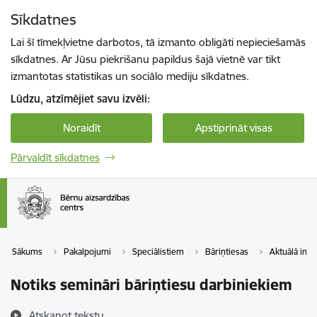
Pāriet uz lapas saturu
Sīkdatnes
Spied
lai meklētu
Enter
Lai šī tīmekļvietne darbotos, tā izmanto obligāti nepieciešamās
sīkdatnes. Ar Jūsu piekrišanu papildus šajā vietnē var tikt
izmantotas statistikas un sociālo mediju sīkdatnes.
Lūdzu, atzīmējiet savu izvēli:
Noraidīt
Apstiprināt visas
Pārvaldīt sīkdatnes
Sākums
Pakalpojumi
Speciālistiem
Bāriņtiesas
Aktuālā info
Notiks semināri bāriņtiesu darbiniekiem
Atskaņot tekstu