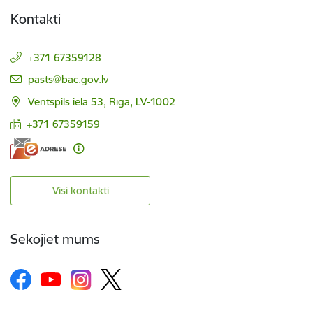
Kontakti
+371 67359128
E-pasts:
pasts@bac.gov.lv
Ventspils iela 53, Rīga, LV-1002
+371 67359159
Visi kontakti
Sekojiet mums