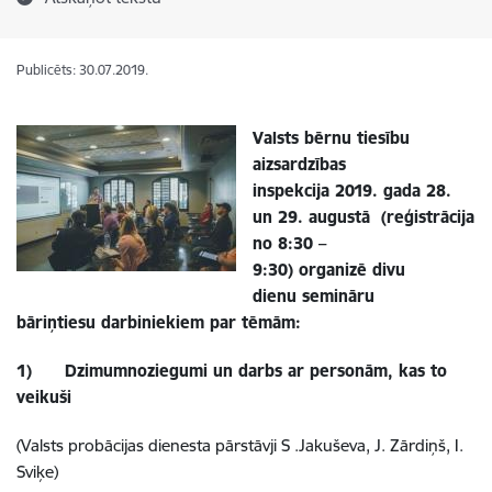
Publicēts: 30.07.2019.
Valsts bērnu tiesību
aizsardzības
inspekcija
2019. gada 28.
un 29. augustā
(
reģistrācija
no 8:30 –
9:30
)
organizē
divu
dienu
semināru
bāriņties
u
darbiniekiem par tēmām:
1)
Dzimumnoziegumi un darbs ar personām, kas to
veikuši
(Valsts probācijas dienesta pārstāvji S .Jakuševa, J. Zārdiņš, I.
Sviķe)