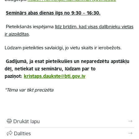
Seminārs abas dienas ilgs no 9:30 – 16:30.
Pieteikšanās iespējama
līdz brīdim, kad visas dalībnieku vietas
ir aizpildītas
.
Lūdzam pieteikties savlaicīgi, jo vietu skaits ir ierobežots.
Gadījumā, ja esat pieteikušies un neparedzētu apstākļu
dēļ, netiekat uz semināru, lūdzam par to
paziņot:
kristaps.daukste@bti.gov.lv
*Tēma var tikt precizēta
Drukāt lapu
Dalīties