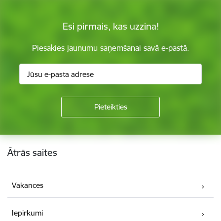
Esi pirmais, kas uzzina!
Piesakies jaunumu saņemšanai savā e-pastā.
Kājene
Ātrās saites
Vakances
Iepirkumi