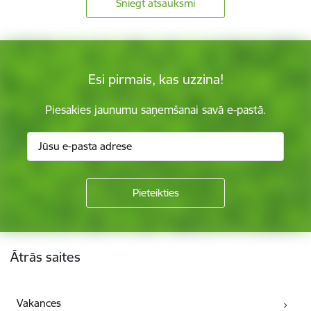
Sniegt atsauksmi
Esi pirmais, kas uzzina!
Piesakies jaunumu saņemšanai savā e-pastā.
Kājene
Ātrās saites
Vakances