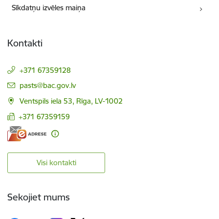
Sīkdatņu izvēles maiņa
Kontakti
+371 67359128
E-pasts:
pasts@bac.gov.lv
Ventspils iela 53, Rīga, LV-1002
+371 67359159
Visi kontakti
Sekojiet mums