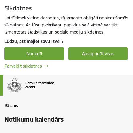
Pāriet uz lapas saturu
Sīkdatnes
Spied
lai meklētu
Enter
Lai šī tīmekļvietne darbotos, tā izmanto obligāti nepieciešamās
sīkdatnes. Ar Jūsu piekrišanu papildus šajā vietnē var tikt
izmantotas statistikas un sociālo mediju sīkdatnes.
Lūdzu, atzīmējiet savu izvēli:
Noraidīt
Apstiprināt visas
Pārvaldīt sīkdatnes
Sākums
Notikumu kalendārs