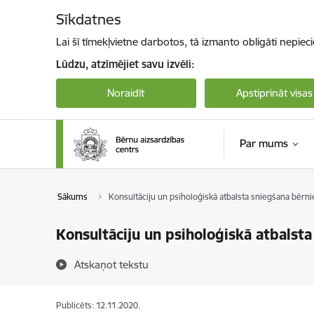
Pāriet uz lapas saturu
Sīkdatnes
Lai šī tīmekļvietne darbotos, tā izmanto obligāti nepiec
Lūdzu, atzīmējiet savu izvēli:
Noraidīt
Apstiprināt visas
Par mums
Sākums
Konsultāciju un psiholoģiskā atbalsta sniegšana bērnie
Konsultāciju un psiholoģiskā atbalsta
Atskaņot tekstu
Publicēts: 12.11.2020.