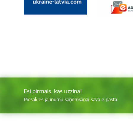
Esi pirmais, kas uzzina!
Piesakies jaunumu saņemšanai savā e-pastā.
Kājene