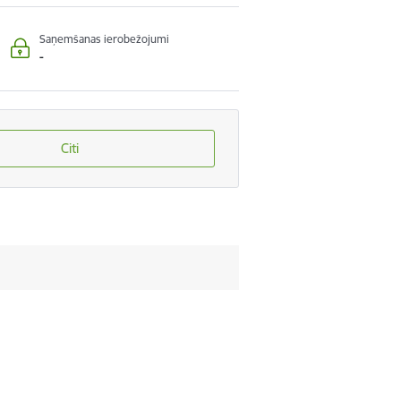
Saņemšanas ierobežojumi
-
Citi