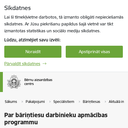
Pāriet uz lapas saturu
Sīkdatnes
Spied
lai meklētu
Enter
Lai šī tīmekļvietne darbotos, tā izmanto obligāti nepieciešamās
sīkdatnes. Ar Jūsu piekrišanu papildus šajā vietnē var tikt
izmantotas statistikas un sociālo mediju sīkdatnes.
Lūdzu, atzīmējiet savu izvēli:
Noraidīt
Apstiprināt visas
Pārvaldīt sīkdatnes
Sākums
Pakalpojumi
Speciālistiem
Bāriņtiesas
Aktuālā info
Par bāriņtiesu darbinieku apmācības
programmu