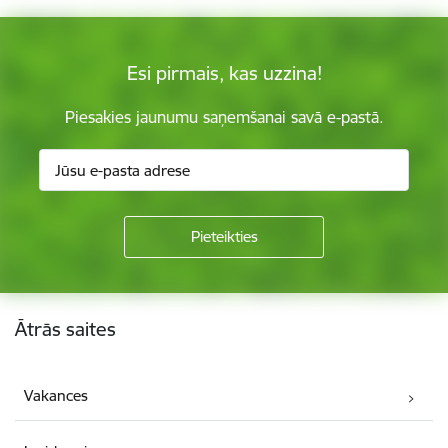
Esi pirmais, kas uzzina!
Piesakies jaunumu saņemšanai savā e-pastā.
Kājene
Ātrās saites
Vakances