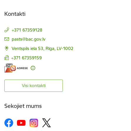
Kontakti
+371 67359128
E-pasts:
pasts@bac.gov.lv
Ventspils iela 53, Rīga, LV-1002
+371 67359159
Visi kontakti
Sekojiet mums