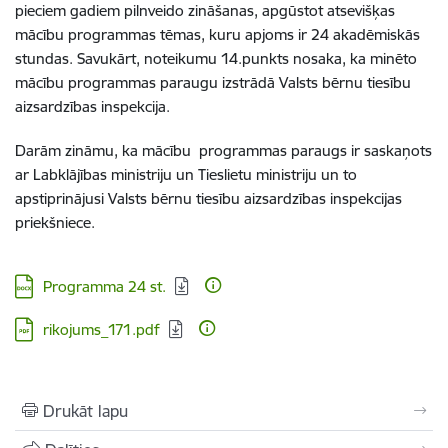
pieciem gadiem pilnveido zināšanas, apgūstot atsevišķas
mācību programmas tēmas, kuru apjoms ir 24 akadēmiskās
stundas. Savukārt, noteikumu 14.punkts nosaka, ka minēto
mācību programmas paraugu izstrādā Valsts bērnu tiesību
aizsardzības inspekcija.
Darām zināmu, ka mācību programmas paraugs ir saskaņots
ar Labklājības ministriju un Tieslietu ministriju un to
apstiprinājusi Valsts bērnu tiesību aizsardzības inspekcijas
priekšniece.
Lejupielādēt:
Programma 24 st.
Lejupielādēt:
rikojums_171.pdf
Drukāt lapu