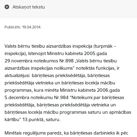
Atskaņot tekstu
Publicēts: 19.04.2014.
Valsts bērnu tiesību aizsardzības inspekcija (turpmāk –
inspekcija), īstenojot Ministru kabineta 2005.gada
29.novembra noteikumos Nr.898 „Valsts bērnu tiesību
aizsardzības inspekcijas nolikums” noteiktās funkcijas, ir
aktualizējusi bāriņtiesas priekšsēdētāja, bāriņtiesas
priekšsēdētāja vietnieka un bāriņtiesas locekļa mācību
programmas, kura minēta Ministru kabineta 2006.gada
5.decembra noteikumu Nr.984 “Noteikumi par bāriņtiesas
priekšsēdētāja, bāriņtiesas priekšsēdētāja vietnieka un
bāriņtiesas locekļa mācību programmas saturu un apmācības
kārtību” 13.punktā, saturu.
Minētais regulējums paredz, ka bāriņtiesas darbinieks ik pēc