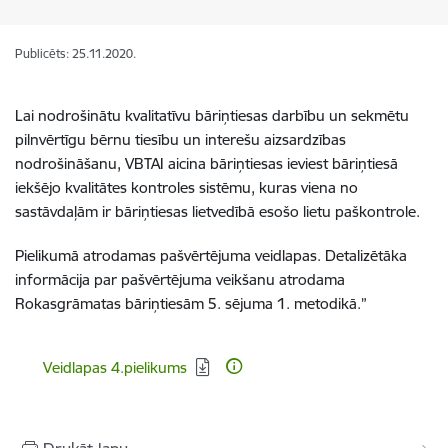
Publicēts: 25.11.2020.
Lai nodrošinātu kvalitatīvu bāriņtiesas darbību un sekmētu
pilnvērtīgu bērnu tiesību un interešu aizsardzības
nodrošināšanu, VBTAI aicina bāriņtiesas ieviest bāriņtiesā
iekšējo kvalitātes kontroles sistēmu, kuras viena no
sastāvdaļām ir bāriņtiesas lietvedībā esošo lietu paškontrole.
Pielikumā atrodamas pašvērtējuma veidlapas. Detalizētāka
informācija par pašvērtējuma veikšanu atrodama
Rokasgrāmatas bāriņtiesām 5. sējuma 1. metodikā.”
Lejupielādēt:
Veidlapas 4.pielikums