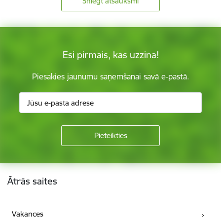
Sniegt atsauksmi
Esi pirmais, kas uzzina!
Piesakies jaunumu saņemšanai savā e-pastā.
Kājene
Ātrās saites
Vakances