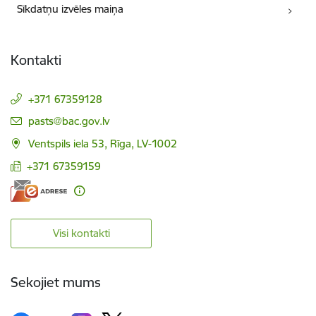
Sīkdatņu izvēles maiņa
Kontakti
+371 67359128
E-pasts:
pasts@bac.gov.lv
Ventspils iela 53, Rīga, LV-1002
+371 67359159
Visi kontakti
Sekojiet mums