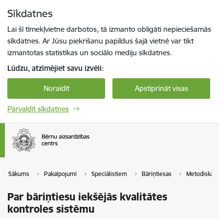
Pāriet uz lapas saturu
Sīkdatnes
Spied
lai meklētu
Enter
Lai šī tīmekļvietne darbotos, tā izmanto obligāti nepieciešamās
sīkdatnes. Ar Jūsu piekrišanu papildus šajā vietnē var tikt
izmantotas statistikas un sociālo mediju sīkdatnes.
Lūdzu, atzīmējiet savu izvēli:
Noraidīt
Apstiprināt visas
Pārvaldīt sīkdatnes
Sākums
Pakalpojumi
Speciālistiem
Bāriņtiesas
Metodiskā p
Par bāriņtiesu iekšējās kvalitātes
kontroles sistēmu