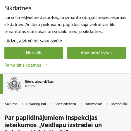
Pāriet uz lapas saturu
Sīkdatnes
Spied
lai meklētu
Enter
Lai šī tīmekļvietne darbotos, tā izmanto obligāti nepieciešamās
sīkdatnes. Ar Jūsu piekrišanu papildus šajā vietnē var tikt
izmantotas statistikas un sociālo mediju sīkdatnes.
Lūdzu, atzīmējiet savu izvēli:
Noraidīt
Apstiprināt visas
Pārvaldīt sīkdatnes
Sākums
Pakalpojumi
Speciālistiem
Bāriņtiesas
Metodiskā p
Par papildinājumiem inspekcijas
ieteikumos „Veidlapu izstrādei un