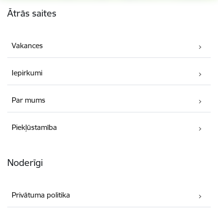
Kājene
Ātrās saites
Vakances
Iepirkumi
Par mums
Piekļūstamība
Noderīgi
Privātuma politika