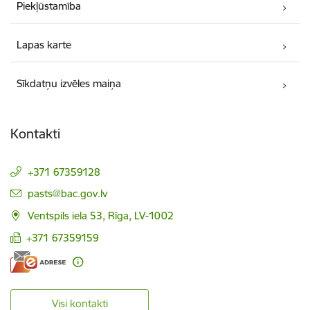
Piekļūstamība
Lapas karte
Sīkdatņu izvēles maiņa
Kontakti
+371 67359128
E-pasts:
pasts@bac.gov.lv
Ventspils iela 53, Rīga, LV-1002
+371 67359159
Visi kontakti