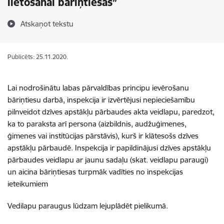
lietošanai bāriņtiesās”
Atskaņot tekstu
Publicēts: 25.11.2020.
Lai nodrošinātu labas pārvaldības principu ievērošanu
bāriņtiesu darbā, inspekcija ir izvērtējusi nepieciešamību
pilnveidot dzīves apstākļu pārbaudes akta veidlapu, paredzot,
ka to paraksta arī persona (aizbildnis, audžuģimenes,
ģimenes vai institūcijas pārstāvis), kurš ir klātesošs dzīves
apstākļu pārbaudē. Inspekcija ir papildinājusi dzīves apstākļu
pārbaudes veidlapu ar jaunu sadaļu (skat. veidlapu paraugi)
un aicina bāriņtiesas turpmāk vadīties no inspekcijas
ieteikumiem
Vedilapu paraugus lūdzam lejuplādēt pielikumā.