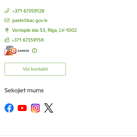
+371 67359128
E-pasts:
pasts@bac.gov.lv
Ventspils iela 53, Rīga, LV-1002
+371 67359159
Visi kontakti
Sekojiet mums