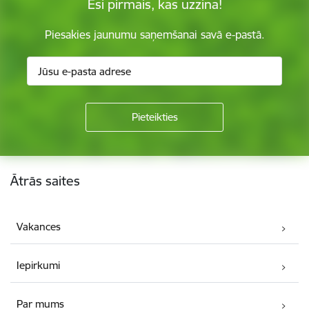
Esi pirmais, kas uzzina!
Piesakies jaunumu saņemšanai savā e-pastā.
Kājene
Ātrās saites
Vakances
Iepirkumi
Par mums