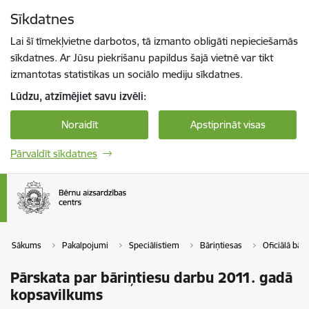
Pāriet uz lapas saturu
Sīkdatnes
Spied
lai meklētu
Enter
Lai šī tīmekļvietne darbotos, tā izmanto obligāti nepieciešamās
sīkdatnes. Ar Jūsu piekrišanu papildus šajā vietnē var tikt
izmantotas statistikas un sociālo mediju sīkdatnes.
Lūdzu, atzīmējiet savu izvēli:
Noraidīt
Apstiprināt visas
Pārvaldīt sīkdatnes
Sākums
Pakalpojumi
Speciālistiem
Bāriņtiesas
Oficiālā bāri
Pārskata par bāriņtiesu darbu 2011. gadā
kopsavilkums