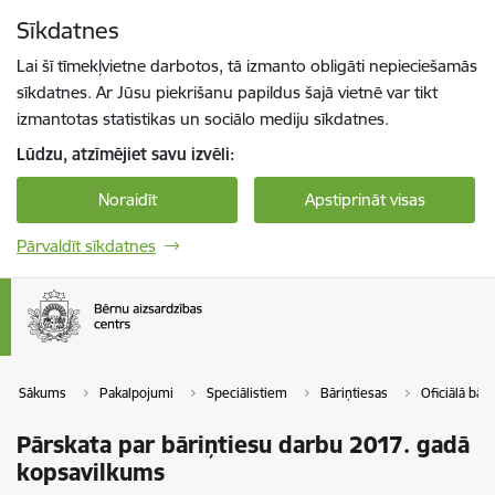
Pāriet uz lapas saturu
Sīkdatnes
Spied
lai meklētu
Enter
Lai šī tīmekļvietne darbotos, tā izmanto obligāti nepieciešamās
sīkdatnes. Ar Jūsu piekrišanu papildus šajā vietnē var tikt
izmantotas statistikas un sociālo mediju sīkdatnes.
Lūdzu, atzīmējiet savu izvēli:
Noraidīt
Apstiprināt visas
Pārvaldīt sīkdatnes
Sākums
Pakalpojumi
Speciālistiem
Bāriņtiesas
Oficiālā bāri
Pārskata par bāriņtiesu darbu 2017. gadā
kopsavilkums