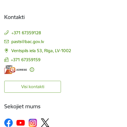
Kontakti
+371 67359128
E-pasts:
pasts@bac.gov.lv
Ventspils iela 53, Rīga, LV-1002
+371 67359159
Visi kontakti
Sekojiet mums