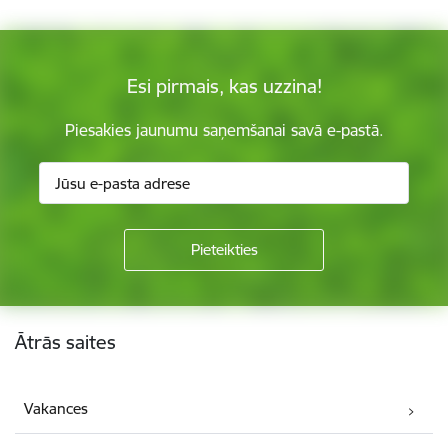
Esi pirmais, kas uzzina!
Piesakies jaunumu saņemšanai savā e-pastā.
Kājene
Ātrās saites
Vakances