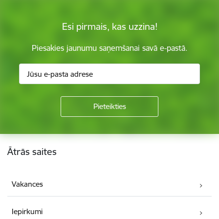
Esi pirmais, kas uzzina!
Piesakies jaunumu saņemšanai savā e-pastā.
Kājene
Ātrās saites
Vakances
Iepirkumi