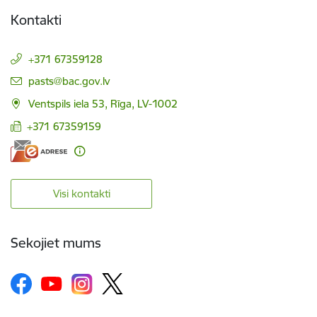
Kontakti
+371 67359128
E-pasts:
pasts@bac.gov.lv
Ventspils iela 53, Rīga, LV-1002
+371 67359159
Visi kontakti
Sekojiet mums