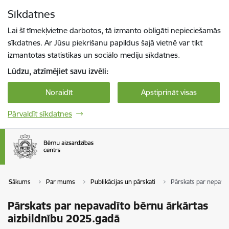
Pāriet uz lapas saturu
Sīkdatnes
Spied
lai meklētu
Enter
Lai šī tīmekļvietne darbotos, tā izmanto obligāti nepieciešamās
sīkdatnes. Ar Jūsu piekrišanu papildus šajā vietnē var tikt
izmantotas statistikas un sociālo mediju sīkdatnes.
Lūdzu, atzīmējiet savu izvēli:
Noraidīt
Apstiprināt visas
Pārvaldīt sīkdatnes
Sākums
Par mums
Publikācijas un pārskati
Pārskats par nepavad
Pārskats par nepavadīto bērnu ārkārtas
aizbildnību 2025.gadā