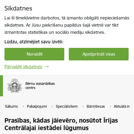
Pāriet uz lapas saturu
Sīkdatnes
Spied
lai meklētu
Enter
Lai šī tīmekļvietne darbotos, tā izmanto obligāti nepieciešamās
sīkdatnes. Ar Jūsu piekrišanu papildus šajā vietnē var tikt
izmantotas statistikas un sociālo mediju sīkdatnes.
Lūdzu, atzīmējiet savu izvēli:
Noraidīt
Apstiprināt visas
Pārvaldīt sīkdatnes
Sākums
Pakalpojumi
Speciālistiem
Bāriņtiesas
Aktuālā info
Prasības, kādas jāievēro, nosūtot Īrijas
Centrālajai iestādei lūgumus