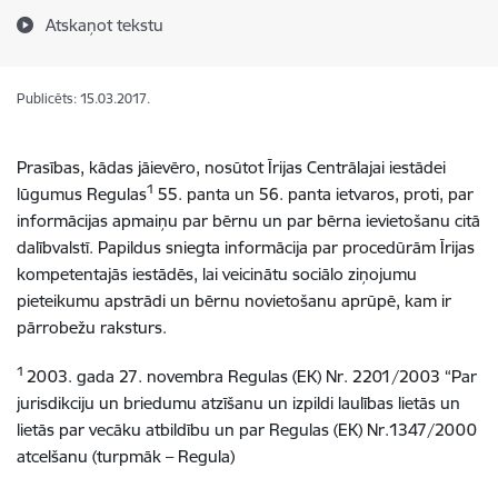
Atskaņot tekstu
Publicēts: 15.03.2017.
Prasības, kādas jāievēro, nosūtot Īrijas Centrālajai iestādei
1
lūgumus Regulas
55. panta un 56. panta ietvaros, proti, par
informācijas apmaiņu par bērnu un par bērna ievietošanu citā
dalībvalstī. Papildus sniegta informācija par procedūrām Īrijas
kompetentajās iestādēs, lai veicinātu sociālo ziņojumu
pieteikumu apstrādi un bērnu novietošanu aprūpē, kam ir
pārrobežu raksturs.
1
2003. gada 27. novembra Regulas (EK) Nr. 2201/2003 “Par
jurisdikciju un briedumu atzīšanu un izpildi laulības lietās un
lietās par vecāku atbildību un par Regulas (EK) Nr.1347/2000
atcelšanu (turpmāk – Regula)