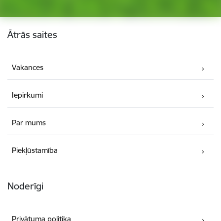
Kājene
Ātrās saites
Vakances
Iepirkumi
Par mums
Piekļūstamība
Noderīgi
Privātuma politika