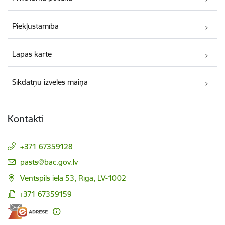
Piekļūstamība
Lapas karte
Sīkdatņu izvēles maiņa
Kontakti
+371 67359128
E-pasts:
pasts@bac.gov.lv
Ventspils iela 53, Rīga, LV-1002
+371 67359159