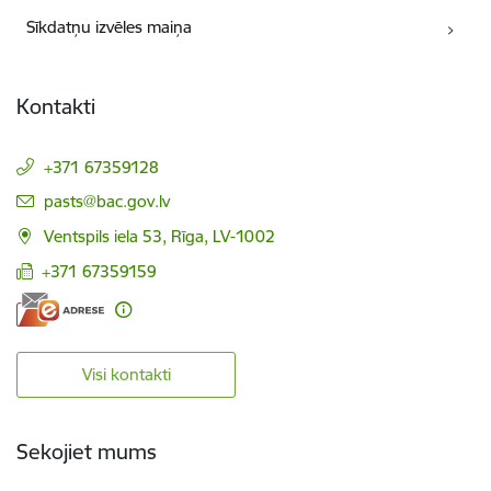
Sīkdatņu izvēles maiņa
Kontakti
+371 67359128
E-pasts:
pasts@bac.gov.lv
Ventspils iela 53, Rīga, LV-1002
+371 67359159
Visi kontakti
Sekojiet mums