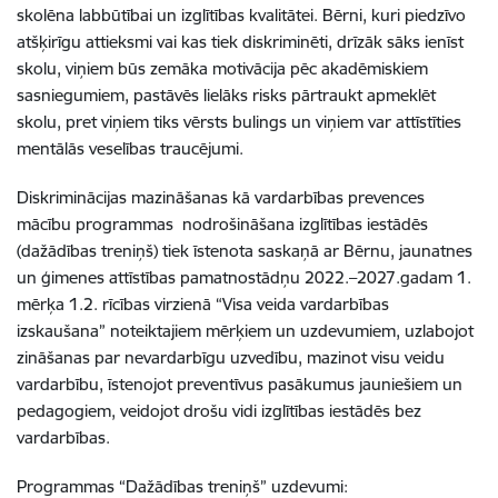
skolēna labbūtībai un izglītības kvalitātei. Bērni, kuri piedzīvo
atšķirīgu attieksmi vai kas tiek diskriminēti, drīzāk sāks ienīst
skolu, viņiem būs zemāka motivācija pēc akadēmiskiem
sasniegumiem, pastāvēs lielāks risks pārtraukt apmeklēt
skolu, pret viņiem tiks vērsts bulings un viņiem var attīstīties
mentālās veselības traucējumi.
Diskriminācijas mazināšanas kā vardarbības prevences
mācību programmas nodrošināšana izglītības iestādēs
(dažādības treniņš) tiek īstenota saskaņā ar Bērnu, jaunatnes
un ģimenes attīstības pamatnostādņu 2022.–2027.gadam 1.
mērķa 1.2. rīcības virzienā “Visa veida vardarbības
izskaušana” noteiktajiem mērķiem un uzdevumiem, uzlabojot
zināšanas par nevardarbīgu uzvedību, mazinot visu veidu
vardarbību, īstenojot preventīvus pasākumus jauniešiem un
pedagogiem, veidojot drošu vidi izglītības iestādēs bez
vardarbības.
Programmas “Dažādības treniņš” uzdevumi: