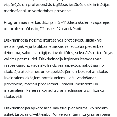
vispārējās un profesionālās izglītības iestādēs diskriminācijas
mazināšanai un vardarbības prevencei.
Programmas mērķauditorija ir 5.-11.klašu skolēni (vispārējās
un profesionālas izglītības iestāžu audzēkņi).
Diskriminācija nozīmē izturēšanos pret cilvēku sliktāk vai
netaisnīgāk viņa tautības, etniskās vai sociālās piederības,
dzimuma, valodas, reliģijas, invaliditātes, seksuālās orientācijas
vai citu pazīmju dēļ. Diskriminācija izglītības iestādēs var
rasties gandrīz visos skolas dzīves aspektos, sākot jau no
skolotāju attieksmes un ekspektācijām un beidzot ar skolas
izveidotiem iekšējiem noteikumiem, klašu veidošanas
principiem, mācību programmu, mācību metodēm un
materiāliem, karjeras konsultācijām, ēdināšanu un fizisku
skolas vidi.
Diskriminācijas apkarošana nav tikai pienākums, ko skolām
uzliek Eiropas Cilvēktiesību Konvencija, tas ir izšķirīgi arī paša