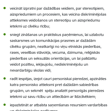
veicināt izpratni par dažādības veidiem, par stereotipiem,
aizspriedumiem un procesiem, kas veicina diskriminējošas
attieksmes veidošanos un stereotipu un aizspriedumu
ietekmi uz cilvēku rīcību;
sniegt zināšanas un praktiskus paņēmienus, lai uzlabotu
saskarsmes un komunikācijas prasmes ar dažādām
cilvēku grupām, neatkarīgi no viņu etniskās piederības,
rases, veselības stāvokļa, vecuma, dzimuma, reliģiskās
piederības un seksuālās orientācijas, un lai palīdzētu
veidot pozitīvu, iekļaujošu, nediskriminējošu un
nevardarbīgu skolas vidi;
radīt iespējas, izejot cauri personiskai pieredzei, apzināties
katra personisko attieksmi pret dažādām sabiedrības
grupām, un sekmēt spēju analizēt personīgās pieredzes
ietekmi uz savu rīcību un attiecībām ar līdzcilvēkiem;
iepazīstināt ar atbalsta saņemšanas resursiem vardarbības
un diskriminācijas gadījumos.