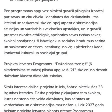
Pēc programmas apguves: skolēni guvuši pilnīgāku izpratni
par savas un citu cilvēku identitātes daudzslāņainību, tās
ietekmi uz saskarsmi; skolēni spēj atpazīt diskriminācijas
situācijas un vardarbību veicinošus apstākļus, un ir guvuši
prasmes rīkoties atbildīgāk, apzinoties savas rīcības sekas;
skolēni nostiprinājuši labvēlīgākus sociālos ieradumus saziņā
un saskarsmē ar citiem, neatkarīgi no viņu piederības kādai
konkrētai kultūrai un sociālajai grupai.
Projekta ietvaros Programmu “Dažādības treniņš” (6
akadēmiskās stundas) pilnībā apguvuši 213 skolēni no desmit
dažādām klasēm divās vidusskolās.
Skolu interese dalībai projektā ir liela, šobrīd pieteikušās 33
izglītības iestādes. Dalība projektā pieļaujama tām skolām,
kuras neīsteno cita veida aktivitātes, kas saistītas ar
vardarbības un diskriminācijas mazināšanu. Līdz 2027.gada
beigām projekta ietvaros plānots īstenot Programmu