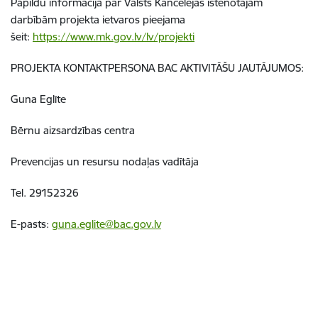
Papildu informācija par Valsts Kancelejas īstenotajām
darbībām projekta ietvaros pieejama
šeit:
https://www.mk.gov.lv/lv/projekti
PROJEKTA KONTAKTPERSONA BAC AKTIVITĀŠU JAUTĀJUMOS:
Guna Eglīte
Bērnu aizsardzības centra
Prevencijas un resursu nodaļas vadītāja
Tel. 29152326
E-pasts:
guna.eglite@bac.gov.lv