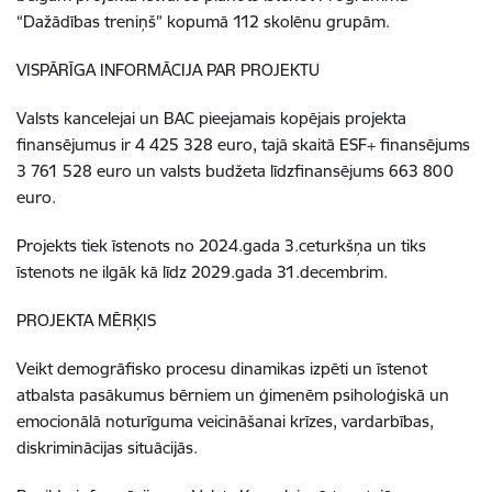
“Dažādības treniņš” kopumā 112 skolēnu grupām.
VISPĀRĪGA INFORMĀCIJA PAR PROJEKTU
Valsts kancelejai un BAC pieejamais kopējais projekta
finansējumus ir 4 425 328 euro, tajā skaitā ESF+ finansējums
3 761 528 euro un valsts budžeta līdzfinansējums 663 800
euro.
Projekts tiek īstenots no 2024.gada 3.ceturkšņa un tiks
īstenots ne ilgāk kā līdz 2029.gada 31.decembrim.
PROJEKTA MĒRĶIS
Veikt demogrāfisko procesu dinamikas izpēti un īstenot
atbalsta pasākumus bērniem un ģimenēm psiholoģiskā un
emocionālā noturīguma veicināšanai krīzes, vardarbības,
diskriminācijas situācijās.