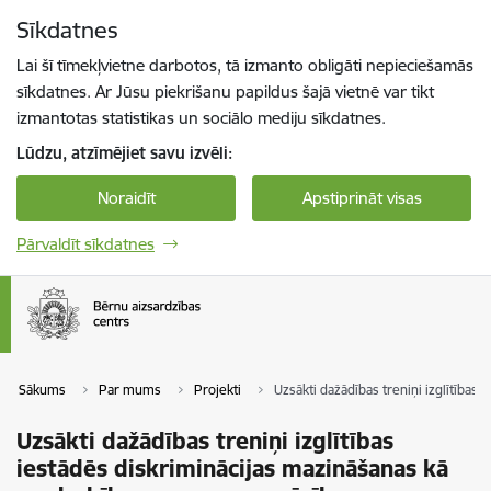
Pāriet uz lapas saturu
Sīkdatnes
Spied
lai meklētu
Enter
Lai šī tīmekļvietne darbotos, tā izmanto obligāti nepieciešamās
sīkdatnes. Ar Jūsu piekrišanu papildus šajā vietnē var tikt
izmantotas statistikas un sociālo mediju sīkdatnes.
Lūdzu, atzīmējiet savu izvēli:
Noraidīt
Apstiprināt visas
Pārvaldīt sīkdatnes
Sākums
Par mums
Projekti
Uzsākti dažādības treniņi izglītība
Uzsākti dažādības treniņi izglītības
iestādēs diskriminācijas mazināšanas kā