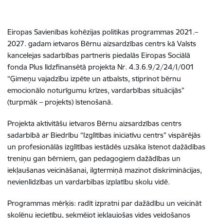
Eiropas Savienības kohēzijas politikas programmas 2021.–
2027. gadam ietvaros Bērnu aizsardzības centrs kā Valsts
kancelejas sadarbības partneris piedalās Eiropas Sociālā
fonda Plus līdzfinansētā projekta Nr. 4.3.6.9/2/24/I/001
“Ģimeņu vajadzību izpēte un atbalsts, stiprinot bērnu
emocionālo noturīgumu krīzes, vardarbības situācijās”
(turpmāk – projekts) īstenošanā.
Projekta aktivitāšu ietvaros Bērnu aizsardzības centrs
sadarbībā ar Biedrību “Izglītības iniciatīvu centrs” vispārējās
un profesionālās izglītības iestādēs uzsāka īstenot dažādības
treniņu gan bērniem, gan pedagogiem dažādības un
iekļaušanas veicināšanai, ilgtermiņā mazinot diskriminācijas,
nevienlīdzības un vardarbības izplatību skolu vidē.
Programmas mērķis: radīt izpratni par dažādību un veicināt
skolēnu iecietību, sekmējot iekļaujošas vides veidošanos