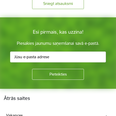
Sniegt atsauksmi
Esi pirmais, kas uzzina!
Piesakies jaunumu saņemšanai savā e-pastā.
Kājene
Ātrās saites
Vakances