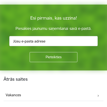
Esi pirmais, kas uzzina!
Piesakies jaunumu saņemšanai savā e-pastā.
Kājene
Ātrās saites
Vakances