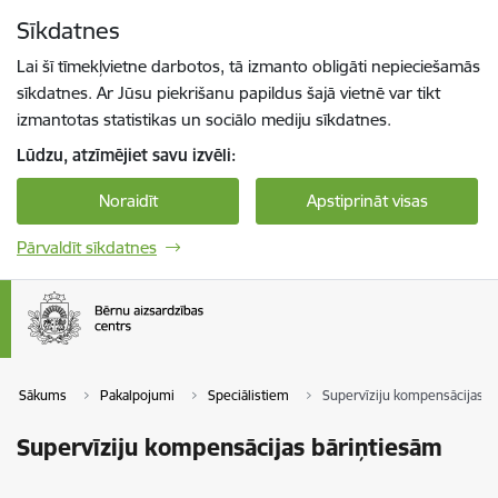
Pāriet uz lapas saturu
Sīkdatnes
Spied
lai meklētu
Enter
Lai šī tīmekļvietne darbotos, tā izmanto obligāti nepieciešamās
sīkdatnes. Ar Jūsu piekrišanu papildus šajā vietnē var tikt
izmantotas statistikas un sociālo mediju sīkdatnes.
Lūdzu, atzīmējiet savu izvēli:
Noraidīt
Apstiprināt visas
Pārvaldīt sīkdatnes
Sākums
Pakalpojumi
Speciālistiem
Supervīziju kompensācijas b
Supervīziju kompensācijas bāriņtiesām