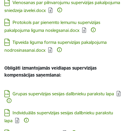
Lejupielādēt:
Vienosanas par pilnvarojumu supervizijas pakalpojuma
sniedzeja izvelei.docx
Lejupielādēt:
Protokols par pienemto lemumu supervizijas
pakalpojuma liguma noslegsanai.docx
Lejupielādēt:
Tipveida liguma forma supervizijas pakalpojuma
nodrosinasanai.docx
Obligāti izmantojamās veidlapas supervīzijas
kompensācijas saņemšanai:
Lejupielādēt:
Grupas supervīzijas sesijas dalībnieku parakstu lapa
Lejupielādēt:
Individuālās supervīzijas sesijas dalībnieku parakstu
lapa