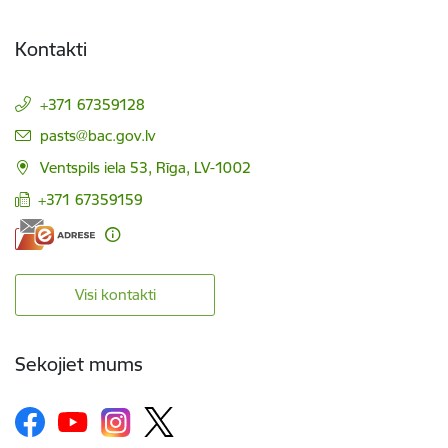
Kontakti
+371 67359128
E-pasts:
pasts@bac.gov.lv
Ventspils iela 53, Rīga, LV-1002
+371 67359159
Visi kontakti
Sekojiet mums