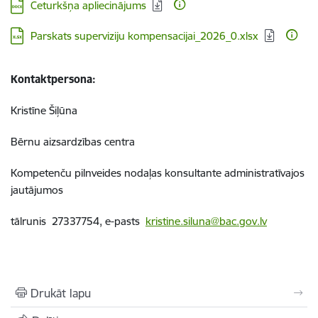
Lejupielādēt:
Ceturkšņa apliecinājums
Lejupielādēt:
Parskats superviziju kompensacijai_2026_0.xlsx
Kontaktpersona:
Kristīne Šiļūna
Bērnu aizsardzības centra
Kompetenču pilnveides nodaļas konsultante administratīvajos
jautājumos
tālrunis 27337754, e-pasts
kristine.siluna@bac.gov.lv
Drukāt lapu