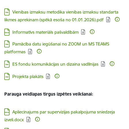
Lejupielādēt:
Vienibas izmaksu metodika vienibas izmaksu standarta
likmes aprekinam (spēkā esoša no 01.01.2026).pdf
Lejupielādēt:
Informatīvs materiāls pašvaldībām
Lejupielādēt:
Pamācība datu iegūšanai no ZOOM un MS TEAMS
platformas
Lejupielādēt:
ES fondu komunikācijas un dizaina vadlīnijas
Lejupielādēt:
Projekta plakāts
Parauga veidlapas tirgus izpētes veikšanai:
Lejupielādēt:
Apliecinajums par supervizijas pakalpojuma sniedzeja
izveli.docx