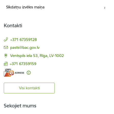
Sīkdatņu izvēles maiņa
Kontakti
+371 67359128
E-pasts:
pasts@bac.gov.lv
Ventspils iela 53, Rīga, LV-1002
+371 67359159
Visi kontakti
Sekojiet mums