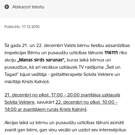
Atskaņot tekstu
Publicēts: 17.12.2010.
Šā gada 21. un 22. decembrī Valsts bērnu tiesību aizsardzības
inspekcijas Bērnu un pusaudžu uzticības tālrunis
116111
rīko
akciju
„Manas sirds sarunas”,
kuras laikā bērnus un
pusaudžus, kā arī vecākus uzklausīs TV raidījuma „Šeit un
Tagad” bijusī vadītāja - geštaltterapeite Solvita Vektere un
mācītājs Krists Kalniņš.
21. decembrī no plkst. 17:00 – 20:00 zvanītājus uzklausīs
Solvita Vektere
, savukārt
22. decembrī no plkst. 10:00 –
14:00 ar zvanītājiem runās Krists Kalniņš
.
Akcijas laikā uz bērnu un pusaudžu uzticības tālruni aicināti
zvanīt gan bērni, gan viņu vecāki un uzdot sev interesējošus