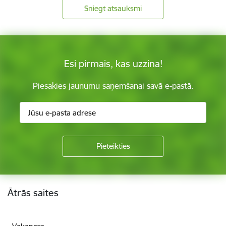
Sniegt atsauksmi
Esi pirmais, kas uzzina!
Piesakies jaunumu saņemšanai savā e-pastā.
Kājene
Ātrās saites