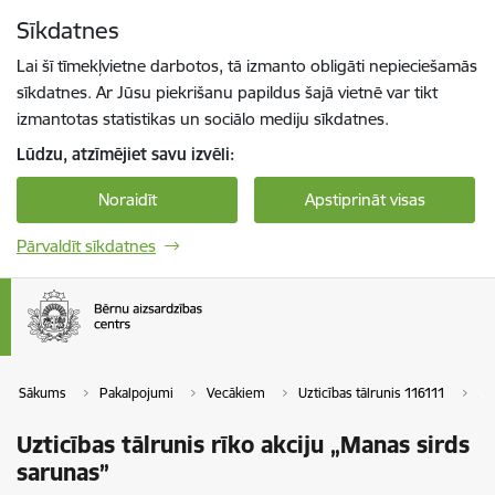
Pāriet uz lapas saturu
Sīkdatnes
Spied
lai meklētu
Enter
Lai šī tīmekļvietne darbotos, tā izmanto obligāti nepieciešamās
sīkdatnes. Ar Jūsu piekrišanu papildus šajā vietnē var tikt
izmantotas statistikas un sociālo mediju sīkdatnes.
Lūdzu, atzīmējiet savu izvēli:
Noraidīt
Apstiprināt visas
Pārvaldīt sīkdatnes
Sākums
Pakalpojumi
Vecākiem
Uzticības tālrunis 116111
Ak
Uzticības tālrunis rīko akciju „Manas sirds
sarunas”