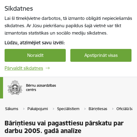
Pāriet uz lapas saturu
Sīkdatnes
Spied
lai meklētu
Enter
Lai šī tīmekļvietne darbotos, tā izmanto obligāti nepieciešamās
sīkdatnes. Ar Jūsu piekrišanu papildus šajā vietnē var tikt
izmantotas statistikas un sociālo mediju sīkdatnes.
Lūdzu, atzīmējiet savu izvēli:
Noraidīt
Apstiprināt visas
Pārvaldīt sīkdatnes
Sākums
Pakalpojumi
Speciālistiem
Bāriņtiesas
Oficiālā bāri
Bāriņtiesu vai pagasttiesu pārskatu par
darbu 2005. gadā analīze