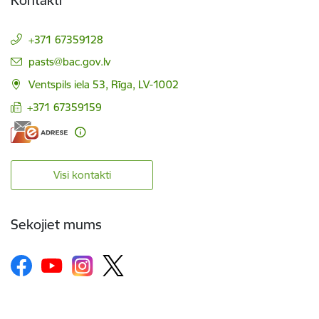
Kontakti
+371 67359128
E-pasts:
pasts@bac.gov.lv
Ventspils iela 53, Rīga, LV-1002
+371 67359159
Visi kontakti
Sekojiet mums