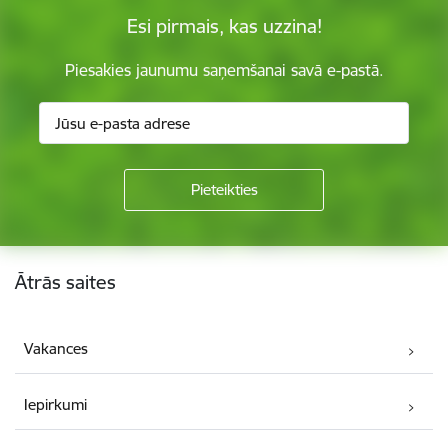
Esi pirmais, kas uzzina!
Piesakies jaunumu saņemšanai savā e-pastā.
Kājene
Ātrās saites
Vakances
Iepirkumi